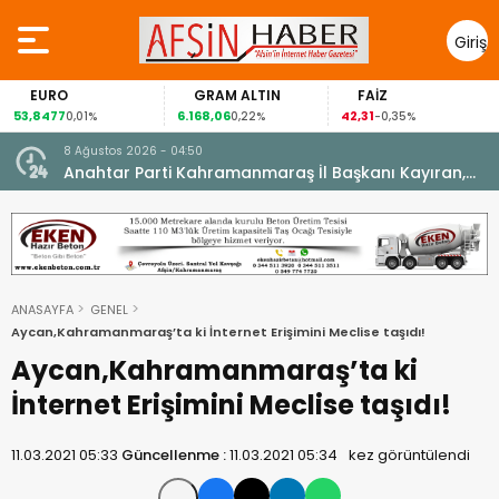
Giriş
Yap
EURO
GRAM ALTIN
FAİZ
53,8477
6.168,06
42,31
0,01%
0,22%
-0,35%
8 Ağustos 2026 - 04:50
ikleti
Anahtar Parti Kahramanmaraş İl Başkanı Kayıran,
Afşin Teşkilatı ile buluştu.
ANASAYFA
GENEL
Aycan,Kahramanmaraş’ta ki İnternet Erişimini Meclise taşıdı!
Aycan,Kahramanmaraş’ta ki
İnternet Erişimini Meclise taşıdı!
11.03.2021 05:33
Güncellenme :
11.03.2021 05:34
kez görüntülendi