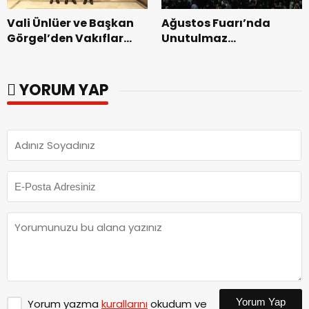
Vali Ünlüer ve Başkan
Ağustos Fuarı’nda
Görgel’den Vakıflar
Unutulmaz
Genel Müdürlüğü’ne
Dedublüman Gecesi.
ziyaret.
YORUM YAP
Yorum Yap
Yorum yazma
kurallarını
okudum ve