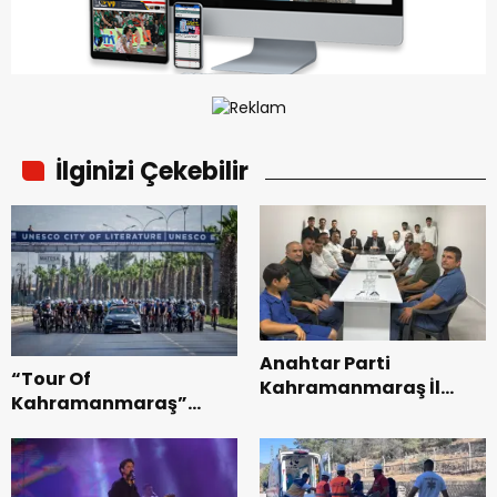
İlginizi Çekebilir
Anahtar Parti
“Tour Of
Kahramanmaraş İl
Kahramanmaraş”
Başkanı Kayıran, Afşin
Uluslararası Yol
Teşkilatı ile buluştu.
Bisikleti Turnuvası
Tamamlandı.