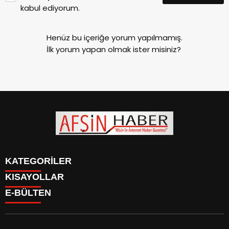
kabul ediyorum.
Henüz bu içeriğe yorum yapılmamış.
İlk yorum yapan olmak ister misiniz?
KATEGORİLER
KISAYOLLAR
SİYASET
E-BÜLTEN
EĞİTİM
SİYASET
EKONOMİ
EĞİTİM
KÜLTÜR SANAT
EKONOMİ