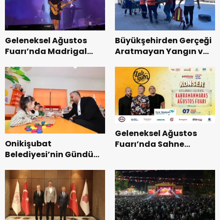
Geleneksel Ağustos
Büyükşehirden Gerçeği
Fuarı’nda Madrigal
Aratmayan Yangın ve
Coşkusu.
Kurtarma Tatbikatı.
Geleneksel Ağustos
Onikişubat
Fuarı’nda Sahne
Belediyesi’nin Gündüz
Zakkum’un.
Bakımevi’nde yeni
dönemin ön kayıtları
başladı.