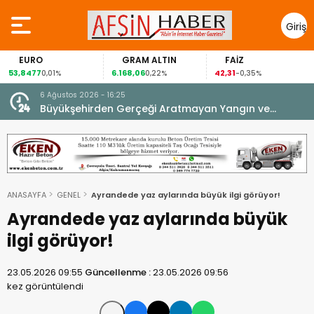
Giriş
Yap
GRAM ALTIN
FAİZ
GÜMÜŞ
6.168,06
42,31
88,60
,01%
0,22%
-0,35%
1,07%
6 Ağustos 2026 - 16:25
su.
Büyükşehirden Gerçeği Aratmayan Yangın ve
Kurtarma Tatbikatı.
ANASAYFA
GENEL
Ayrandede yaz aylarında büyük ilgi görüyor!
Ayrandede yaz aylarında büyük
ilgi görüyor!
23.05.2026 09:55
Güncellenme :
23.05.2026 09:56
kez görüntülendi