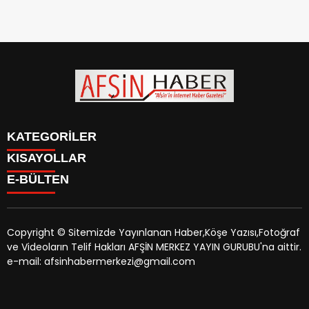
KATEGORİLER
KISAYOLLAR
SİYASET
E-BÜLTEN
EĞİTİM
SİYASET
EKONOMİ
EĞİTİM
KÜLTÜR SANAT
EKONOMİ
MAGAZİN
Copyright © Sitemizde Yayınlanan Haber,Köşe Yazısı,Fotoğraf
KÜLTÜR SANAT
MANŞETLER
ve Videoların Telif Hakları AFŞİN MERKEZ YAYIN GURUBU'na aittir.
MAGAZİN
afsinhaber.com
e-bültenine abone olarak, tarafınıza haber,
ÖZEL HABER
e-mail: afsinhabermerkezi@gmail.com
MANŞETLER
duyuru ve kampanya içerikli e-postaların gönderilmesini
SAĞLIK
ÖZEL HABER
kabul etmiş olursunuz.
SPOR
SAĞLIK
TEKNOLOJİ