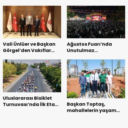
Bakımevi’nde yeni
dönemin ön kayıtları
başladı.
Vali Ünlüer ve Başkan
Ağustos Fuarı’nda
Görgel’den Vakıflar
Unutulmaz
Genel Müdürlüğü’ne
Dedublüman Gecesi.
ziyaret.
Uluslararası Bisiklet
Başkan Toptaş,
Turnuvası’nda İlk Etap
mahallelerin yaşam
Başarıyla
kalitesini artıran
Tamamlandı.
parkları ziyaret etti.