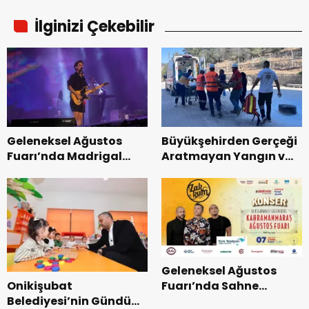
İlginizi Çekebilir
Geleneksel Ağustos
Büyükşehirden Gerçeği
Fuarı’nda Madrigal
Aratmayan Yangın ve
Coşkusu.
Kurtarma Tatbikatı.
Geleneksel Ağustos
Onikişubat
Fuarı’nda Sahne
Belediyesi’nin Gündüz
Zakkum’un.