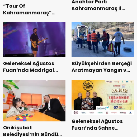
Anahtar Parti
“Tour Of
Kahramanmaraş İl
Kahramanmaraş”
Başkanı Kayıran, Afşin
Uluslararası Yol
Teşkilatı ile buluştu.
Bisikleti Turnuvası
Tamamlandı.
Geleneksel Ağustos
Büyükşehirden Gerçeği
Fuarı’nda Madrigal
Aratmayan Yangın ve
Coşkusu.
Kurtarma Tatbikatı.
Geleneksel Ağustos
Onikişubat
Fuarı’nda Sahne
Belediyesi’nin Gündüz
Zakkum’un.