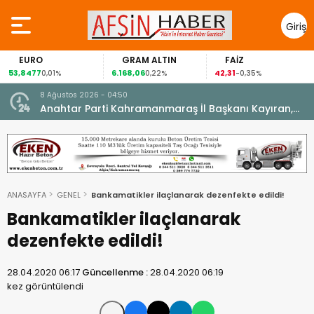
Giriş
Yap
EURO
GRAM ALTIN
FAİZ
53,8477
6.168,06
42,31
0,01%
0,22%
-0,35%
8 Ağustos 2026 - 04:50
ikleti
Anahtar Parti Kahramanmaraş İl Başkanı Kayıran,
Afşin Teşkilatı ile buluştu.
ANASAYFA
GENEL
Bankamatikler ilaçlanarak dezenfekte edildi!
Bankamatikler ilaçlanarak
dezenfekte edildi!
28.04.2020 06:17
Güncellenme :
28.04.2020 06:19
kez görüntülendi