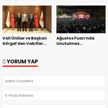
Bakımevi’nde yeni
dönemin ön kayıtları
başladı.
Vali Ünlüer ve Başkan
Ağustos Fuarı’nda
Görgel’den Vakıflar
Unutulmaz
Genel Müdürlüğü’ne
Dedublüman Gecesi.
ziyaret.
YORUM YAP