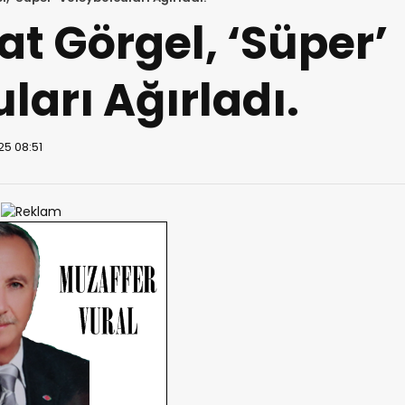
at Görgel, ‘Süper’
ları Ağırladı.
25 08:51