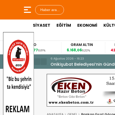
Haber ara...
SİYASET
EĞİTİM
EKONOMİ
KÜLT
EURO
GRAM ALTIN
FAİZ
53,8477
6.168,06
42,31
0,01%
0,22%
-0,35%
6 Ağustos 2026 - 16:23
Onikişubat Belediyesi’nin Günd
ANASAYFA
GENEL
Başkan Fırat Görgel