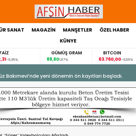
ÜR SANAT
MAGAZİN
MANŞETLER
ÖZEL HABER
KÜNYE
GÜMÜŞ GRAM
BITCOIN
GBP
88,60
63.760,00
63,118
1,07%
-0,55%
üz Bakımevi’nde yeni dönemin ön kayıtları başladı.
, ‘Süper’ Voleybolcuları Ağırladı.