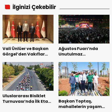
İlginizi Çekebilir
Vali Ünlüer ve Başkan
Ağustos Fuarı’nda
Görgel’den Vakıflar
Unutulmaz
Genel Müdürlüğü’ne
Dedublüman Gecesi.
ziyaret.
Uluslararası Bisiklet
Başkan Toptaş,
Turnuvası’nda İlk Etap
mahallelerin yaşam
Başarıyla