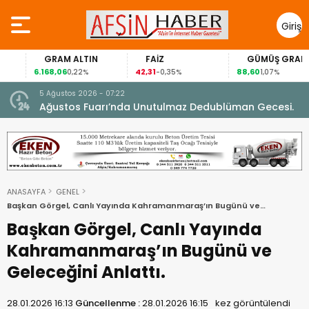
Giriş
Yap
GRAM ALTIN
FAİZ
GÜMÜŞ GRAM
6.168,06
42,31
88,60
0,22%
-0,35%
1,07%
5 Ağustos 2026 - 07:22
nel
Ağustos Fuarı’nda Unutulmaz Dedublüman Gecesi.
ANASAYFA
GENEL
Başkan Görgel, Canlı Yayında Kahramanmaraş’ın Bugünü ve
Geleceğini Anlattı.
Başkan Görgel, Canlı Yayında
Kahramanmaraş’ın Bugünü ve
Geleceğini Anlattı.
28.01.2026 16:13
Güncellenme :
28.01.2026 16:15
kez görüntülendi