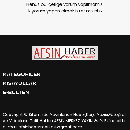
Henüz bu içeriğe yorum yapılmamış.
İlk yorum yapan olmak ister misiniz?
KATEGORİLER
KISAYOLLAR
SİYASET
E-BÜLTEN
EĞİTİM
SİYASET
EKONOMİ
EĞİTİM
KÜLTÜR SANAT
EKONOMİ
MAGAZİN
Copyright © Sitemizde Yayınlanan Haber,Köşe Yazısı,Fotoğraf
KÜLTÜR SANAT
MANŞETLER
ve Videoların Telif Hakları AFŞİN MERKEZ YAYIN GURUBU'na aittir.
MAGAZİN
afsinhaber.com
e-bültenine abone olarak, tarafınıza haber,
ÖZEL HABER
e-mail: afsinhabermerkezi@gmail.com
MANŞETLER
duyuru ve kampanya içerikli e-postaların gönderilmesini