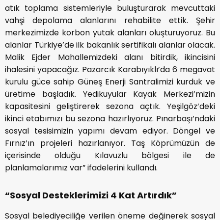
atık toplama sistemleriyle buluşturarak mevcuttaki
vahşi depolama alanlarını rehabilite ettik. Şehir
merkezimizde korbon yutak alanları oluşturuyoruz. Bu
alanlar Türkiye’de ilk bakanlık sertifikalı alanlar olacak.
Malik Ejder Mahallemizdeki alanı bitirdik, ikincisini
ihalesini yapacağız. Pazarcık Karabıyıklı’da 6 megavat
kurulu güce sahip Güneş Enerji Santralimizi kurduk ve
üretime başladık. Yedikuyular Kayak Merkezi’mizin
kapasitesini geliştirerek sezona açtık. Yeşilgöz’deki
ikinci etabımızı bu sezona hazırlıyoruz. Pınarbaşı’ndaki
sosyal tesisimizin yapımı devam ediyor. Döngel ve
Fırnız’ın projeleri hazırlanıyor. Taş Köprümüzün de
içerisinde olduğu Kılavuzlu bölgesi ile de
planlamalarımız var” ifadelerini kullandı.
“Sosyal Desteklerimizi 4 Kat Artırdık”
Sosyal belediyeciliğe verilen öneme değinerek sosyal