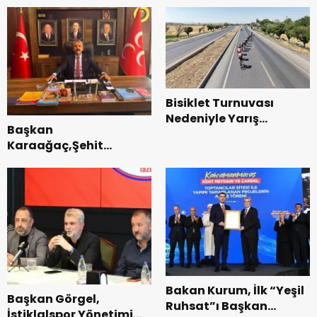
kalitesini artıran
Tamamlandı.
parkları ziyaret etti.
Bisiklet Turnuvası
Nedeniyle Yarış
Başkan
Güzergahında Geçici
Karaağaç,Şehit
Trafik Düzenlemelerine
kabirleri ziyaretiyle
Gidilecek!.
görevine başladı.
Bakan Kurum, İlk “Yeşil
Başkan Görgel,
Ruhsat”ı Başkan
İstiklalspor Yönetimi