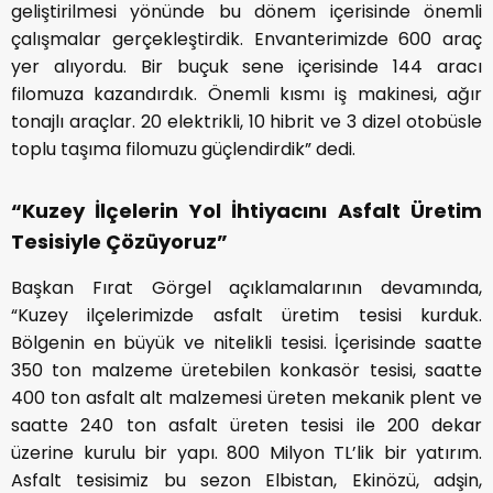
geliştirilmesi yönünde bu dönem içerisinde önemli
çalışmalar gerçekleştirdik. Envanterimizde 600 araç
yer alıyordu. Bir buçuk sene içerisinde 144 aracı
filomuza kazandırdık. Önemli kısmı iş makinesi, ağır
tonajlı araçlar. 20 elektrikli, 10 hibrit ve 3 dizel otobüsle
toplu taşıma filomuzu güçlendirdik” dedi.
“Kuzey İlçelerin Yol İhtiyacını Asfalt Üretim
Tesisiyle Çözüyoruz”
Başkan Fırat Görgel açıklamalarının devamında,
“Kuzey ilçelerimizde asfalt üretim tesisi kurduk.
Bölgenin en büyük ve nitelikli tesisi. İçerisinde saatte
350 ton malzeme üretebilen konkasör tesisi, saatte
400 ton asfalt alt malzemesi üreten mekanik plent ve
saatte 240 ton asfalt üreten tesisi ile 200 dekar
üzerine kurulu bir yapı. 800 Milyon TL’lik bir yatırım.
Asfalt tesisimiz bu sezon Elbistan, Ekinözü, adşin,