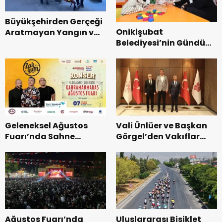
Büyükşehirden Gerçeği
Onikişubat
Aratmayan Yangın ve
Belediyesi’nin Gündüz
Kurtarma Tatbikatı.
Bakımevi’nde yeni
dönemin ön kayıtları
başladı.
Geleneksel Ağustos
Vali Ünlüer ve Başkan
Fuarı’nda Sahne
Görgel’den Vakıflar
Zakkum’un.
Genel Müdürlüğü’ne
ziyaret.
Ağustos Fuarı’nda
Uluslararası Bisiklet