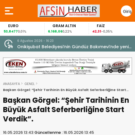
Giriş
Yap
EURO
GRAM ALTIN
FAİZ
G
8477
6.168,06
42,31
88,6
0,01%
0,22%
-0,35%
6 Ağustos 2026 - 16:23
Onikişubat Belediyesi’nin Gündüz Bakımevi’nde yeni
dönemin ön kayıtları başladı.
ANASAYFA
GENEL
Başkan Görgel: “Şehir Tarihinin En Büyük Asfalt Seferberliğine Start
Verdik”.
Başkan Görgel: “Şehir Tarihinin En
Büyük Asfalt Seferberliğine Start
Verdik”.
16.05.2026 13:43
Güncellenme :
16.05.2026 13:45