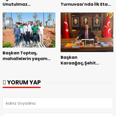
Unutulmaz
Turnuvası’nda İlk Etap
Dedublüman Gecesi.
Başarıyla
Tamamlandı.
Başkan Toptaş,
Başkan
mahallelerin yaşam
Karaağaç,Şehit
kalitesini artıran
kabirleri ziyaretiyle
parkları ziyaret etti.
görevine başladı.
YORUM YAP