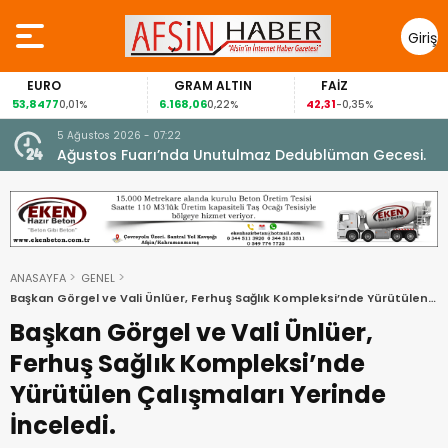
Giriş
Yap
O
GRAM ALTIN
FAİZ
GÜM
7
6.168,06
42,31
88,60
0,01%
0,22%
-0,35%
1,
5 Ağustos 2026 - 07:22
nel
Ağustos Fuarı’nda Unutulmaz Dedublüman Gecesi.
ANASAYFA
GENEL
Başkan Görgel ve Vali Ünlüer, Ferhuş Sağlık Kompleksi’nde Yürütülen
Çalışmaları Yerinde İnceledi.
Başkan Görgel ve Vali Ünlüer,
Ferhuş Sağlık Kompleksi’nde
Yürütülen Çalışmaları Yerinde
İnceledi.