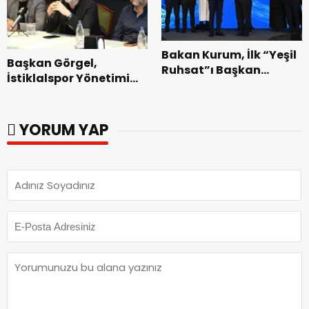
Bakan Kurum, İlk “Yeşil
Başkan Görgel,
Ruhsat”ı Başkan
İstiklalspor Yönetimi
Görgel’e Takdim Etti.
ve Futbolcularıyla Bir
Araya Geldi.
YORUM YAP