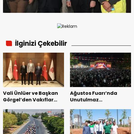
İlginizi Çekebilir
Vali Ünlüer ve Başkan
Ağustos Fuarı’nda
Görgel’den Vakıflar
Unutulmaz
Genel Müdürlüğü’ne
Dedublüman Gecesi.
ziyaret.