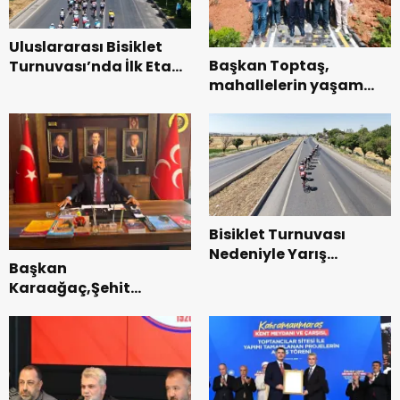
Uluslararası Bisiklet
Başkan Toptaş,
Turnuvası’nda İlk Etap
mahallelerin yaşam
Başarıyla
kalitesini artıran
Tamamlandı.
parkları ziyaret etti.
Bisiklet Turnuvası
Nedeniyle Yarış
Başkan
Güzergahında Geçici
Karaağaç,Şehit
Trafik Düzenlemelerine
kabirleri ziyaretiyle
Gidilecek!.
görevine başladı.