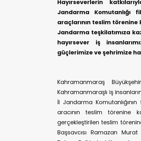
Hayırseverlerin katkılar
Jandarma Komutanlığı fi
araçlarının teslim törenine
Jandarma teşkilatımıza kaza
hayırsever iş insanlarım
güçlerimize ve şehrimize hay
Kahramanmaraş Büyükşehir
Kahramanmaraşlı iş insanlarını
İl Jandarma Komutanlığının 
aracının teslim törenine k
gerçekleştirilen teslim tören
Başsavcısı Ramazan Murat Ti