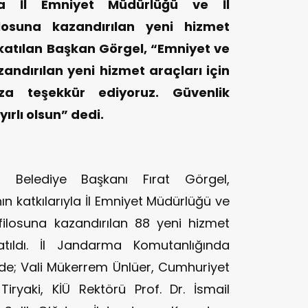
ıyla İl Emniyet Müdürlüğü ve İl
losuna kazandırılan yeni hizmet
 katılan Başkan Görgel, “Emniyet ve
ndırılan yeni hizmet araçları için
ıza teşekkür ediyoruz. Güvenlik
ırlı olsun” dedi.
 Belediye Başkanı Fırat Görgel,
n katkılarıyla İl Emniyet Müdürlüğü ve
filosuna kazandırılan 88 yeni hizmet
atıldı. İl Jandarma Komutanlığında
inde; Vali Mükerrem Ünlüer, Cumhuriyet
ryaki, KİÜ Rektörü Prof. Dr. İsmail