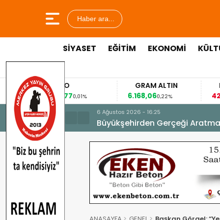
Haber ara...
SİYASET
EĞİTİM
EKONOMİ
KÜLT
EURO
GRAM ALTIN
FAİZ
53,8477
6.168,06
42,31
0,01%
0,22%
-0,35
6 Ağustos 2026 - 16:25
Büyükşehirden Gerçeği Aratma
ANASAYFA
GENEL
Başkan Görgel: “Ye