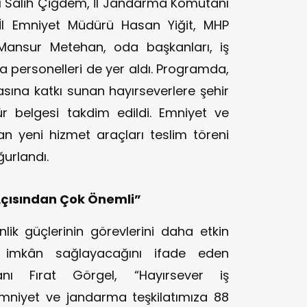
 Salih Çiğdem, İl Jandarma Komutanı
l Emniyet Müdürü Hasan Yiğit, MHP
ansur Metehan, oda başkanları, iş
a personelleri de yer aldı. Programda,
asına katkı sunan hayırseverlere şehir
ür belgesi takdim edildi. Emniyet ve
an yeni hizmet araçları teslim töreni
ğurlandı.
Açısından Çok Önemli”
lik güçlerinin görevlerini daha etkin
e imkân sağlayacağını ifade eden
anı Fırat Görgel, “Hayırsever iş
 emniyet ve jandarma teşkilatımıza 88