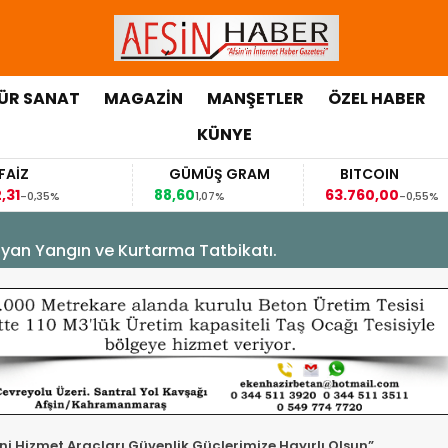
ÜR SANAT
MAGAZİN
MANŞETLER
ÖZEL HABER
KÜNYE
GÜMÜŞ GRAM
BITCOIN
88,60
63.760,00
6
%
1,07%
-0,55%
yan Yangın ve Kurtarma Tatbikatı.
ni Hizmet Araçları Güvenlik Güçlerimize Hayırlı Olsun”