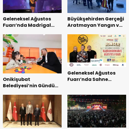
Geleneksel Ağustos
Büyükşehirden Gerçeği
Fuarı’nda Madrigal
Aratmayan Yangın ve
Coşkusu.
Kurtarma Tatbikatı.
Geleneksel Ağustos
Onikişubat
Fuarı’nda Sahne
Belediyesi’nin Gündüz
Zakkum’un.
Bakımevi’nde yeni
dönemin ön kayıtları
başladı.