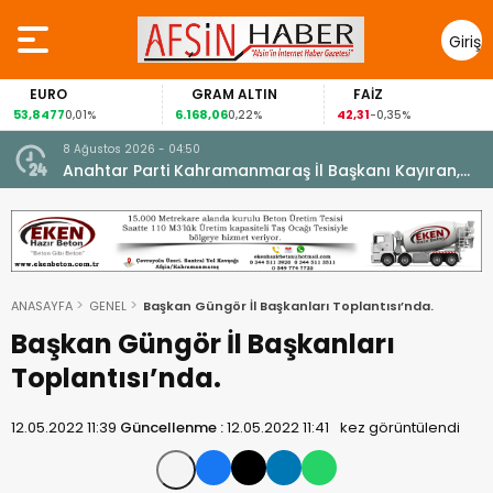
Giriş
Yap
EURO
GRAM ALTIN
FAİZ
53,8477
6.168,06
42,31
0,01%
0,22%
-0,35%
8 Ağustos 2026 - 04:50
ikleti
Anahtar Parti Kahramanmaraş İl Başkanı Kayıran,
Afşin Teşkilatı ile buluştu.
ANASAYFA
GENEL
Başkan Güngör İl Başkanları Toplantısı’nda.
Başkan Güngör İl Başkanları
Toplantısı’nda.
12.05.2022 11:39
Güncellenme :
12.05.2022 11:41
kez görüntülendi