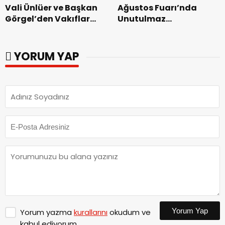
Vali Ünlüer ve Başkan
Ağustos Fuarı’nda
Görgel’den Vakıflar
Unutulmaz
Genel Müdürlüğü’ne
Dedublüman Gecesi.
ziyaret.
YORUM YAP
Yorum Yap
Yorum yazma
kurallarını
okudum ve
kabul ediyorum.