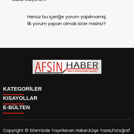
Henüz bu içeriğe yorum yapılmamış.
İlk yorum yapan olmak ister misiniz?
KATEGORİLER
KISAYOLLAR
SİYASET
E-BÜLTEN
EĞİTİM
SİYASET
EKONOMİ
EĞİTİM
KÜLTÜR SANAT
EKONOMİ
MAGAZİN
Copyright © Sitemizde Yayınlanan Haber,Köşe Yazısı,Fotoğraf
KÜLTÜR SANAT