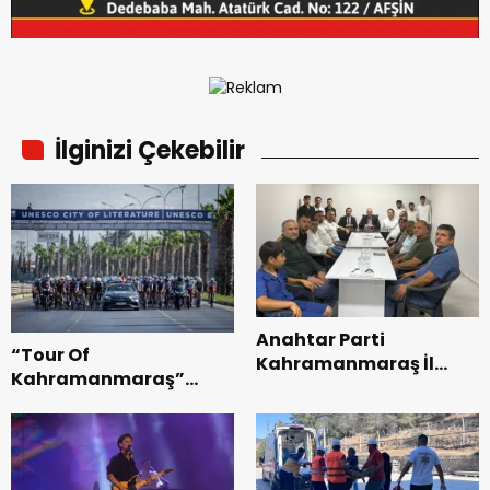
İlginizi Çekebilir
Anahtar Parti
“Tour Of
Kahramanmaraş İl
Kahramanmaraş”
Başkanı Kayıran, Afşin
Uluslararası Yol
Teşkilatı ile buluştu.
Bisikleti Turnuvası
Tamamlandı.