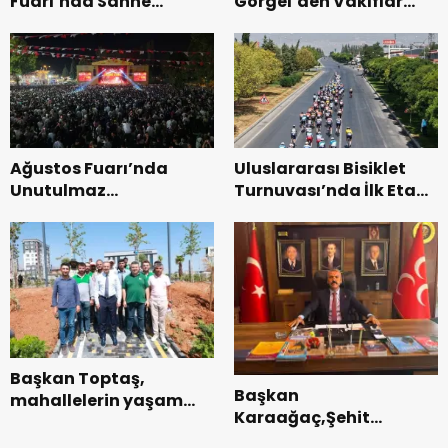
Fuarı’nda Sahne
Görgel’den Vakıflar
Zakkum’un.
Genel Müdürlüğü’ne
ziyaret.
Ağustos Fuarı’nda
Uluslararası Bisiklet
Unutulmaz
Turnuvası’nda İlk Etap
Dedublüman Gecesi.
Başarıyla
Tamamlandı.
Başkan Toptaş,
Başkan
mahallelerin yaşam
Karaağaç,Şehit
kalitesini artıran
kabirleri ziyaretiyle
parkları ziyaret etti.