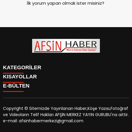
İlk yorum yapan olmak ister misiniz?
KATEGORİLER
KISAYOLLAR
SİYASET
E-BÜLTEN
EĞİTİM
SİYASET
EKONOMİ
EĞİTİM
KÜLTÜR SANAT
EKONOMİ
MAGAZİN
Copyright © Sitemizde Yayınlanan Haber,Köşe Yazısı,Fotoğraf
KÜLTÜR SANAT
MANŞETLER
ve Videoların Telif Hakları AFŞİN MERKEZ YAYIN GURUBU'na aittir.
MAGAZİN
afsinhaber.com
e-bültenine abone olarak, tarafınıza haber,
ÖZEL HABER
e-mail: afsinhabermerkezi@gmail.com
MANŞETLER
duyuru ve kampanya içerikli e-postaların gönderilmesini
SAĞLIK
ÖZEL HABER
kabul etmiş olursunuz.