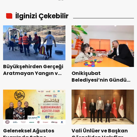
İlginizi Çekebilir
Büyükşehirden Gerçeği
Onikişubat
Aratmayan Yangın ve
Belediyesi’nin Gündüz
Kurtarma Tatbikatı.
Bakımevi’nde yeni
dönemin ön kayıtları
başladı.
Geleneksel Ağustos
Vali Ünlüer ve Başkan