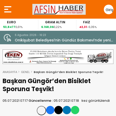
Giriş
Yap
EURO
GRAM ALTIN
FAİZ
53,8477
6.168,06
42,31
0,01%
0,22%
-0,35%
6 Ağustos 2026 - 16:23
Onikişubat Belediyesi’nin Gündüz Bakımevi’nde yeni
dönemin ön kayıtları başladı.
ANASAYFA
GENEL
Başkan Güngör’den Bisiklet Sporuna Teşvik!
Başkan Güngör’den Bisiklet
Sporuna Teşvik!
05.07.2021 07:17
Güncellenme :
05.07.2021 07:18
kez görüntülendi