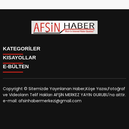
KATEGORİLER
KISAYOLLAR
SİYASET
E-BÜLTEN
EĞİTİM
SİYASET
EKONOMİ
EĞİTİM
KÜLTÜR SANAT
EKONOMİ
MAGAZİN
Copyright © Sitemizde Yayınlanan Haber,Köşe Yazısı,Fotoğraf
KÜLTÜR SANAT
MANŞETLER
ve Videoların Telif Hakları AFŞİN MERKEZ YAYIN GURUBU'na aittir.
MAGAZİN
afsinhaber.com
e-bültenine abone olarak, tarafınıza haber,
ÖZEL HABER
e-mail: afsinhabermerkezi@gmail.com
MANŞETLER
duyuru ve kampanya içerikli e-postaların gönderilmesini
SAĞLIK
ÖZEL HABER
kabul etmiş olursunuz.
SPOR
SAĞLIK
TEKNOLOJİ
SPOR
VEFAT
TEKNOLOJİ