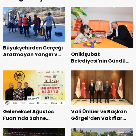
Büyükşehirden Gerçeği
Onikişubat
Aratmayan Yangın ve
Belediyesi’nin Gündüz
Kurtarma Tatbikatı.
Bakımevi’nde yeni
dönemin ön kayıtları
başladı.
Geleneksel Ağustos
Vali Ünlüer ve Başkan
Fuarı’nda Sahne
Görgel’den Vakıflar
Zakkum’un.
Genel Müdürlüğü’ne
ziyaret.