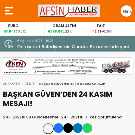
Giriş
Yap
EURO
GRAM ALTIN
FAİZ
53,8477
6.168,06
42,31
8
0,01%
0,22%
-0,35%
6 Ağustos 2026 - 16:23
Onikişubat Belediyesi’nin Gündüz Bakımevi’nde yeni
dönemin ön kayıtları başladı.
ANASAYFA
GENEL
BAŞKAN GÜVEN’DEN 24 KASIM MESAJI!
BAŞKAN GÜVEN’DEN 24 KASIM
MESAJI!
24.11.2021 10:09
Güncellenme :
24.11.2021 10:11
kez görüntülendi