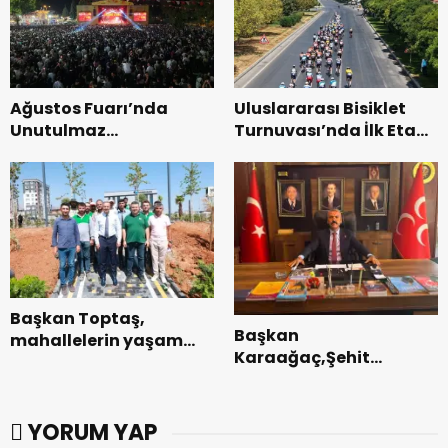
Ağustos Fuarı’nda
Uluslararası Bisiklet
Unutulmaz
Turnuvası’nda İlk Etap
Dedublüman Gecesi.
Başarıyla
Tamamlandı.
Başkan Toptaş,
Başkan
mahallelerin yaşam
Karaağaç,Şehit
kalitesini artıran
kabirleri ziyaretiyle
parkları ziyaret etti.
görevine başladı.
YORUM YAP