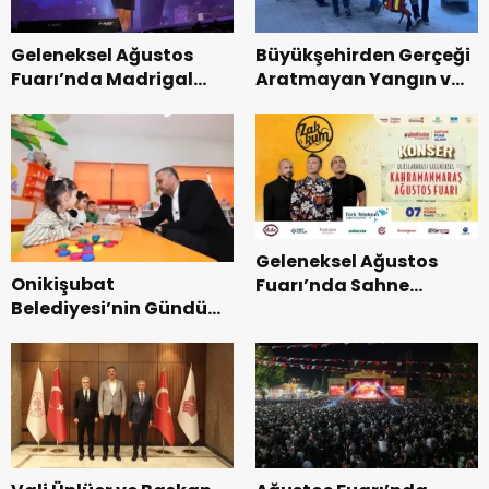
Geleneksel Ağustos
Büyükşehirden Gerçeği
Fuarı’nda Madrigal
Aratmayan Yangın ve
Coşkusu.
Kurtarma Tatbikatı.
Geleneksel Ağustos
Onikişubat
Fuarı’nda Sahne
Belediyesi’nin Gündüz
Zakkum’un.
Bakımevi’nde yeni
dönemin ön kayıtları
başladı.