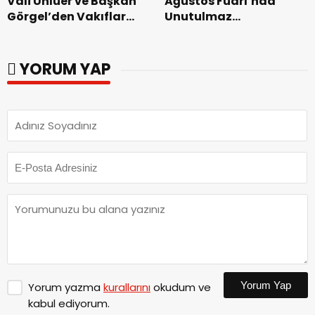
Vali Ünlüer ve Başkan
Ağustos Fuarı’nda
Görgel’den Vakıflar
Unutulmaz
Genel Müdürlüğü’ne
Dedublüman Gecesi.
ziyaret.
YORUM YAP
Yorum Yap
Yorum yazma
kurallarını
okudum ve
kabul ediyorum.