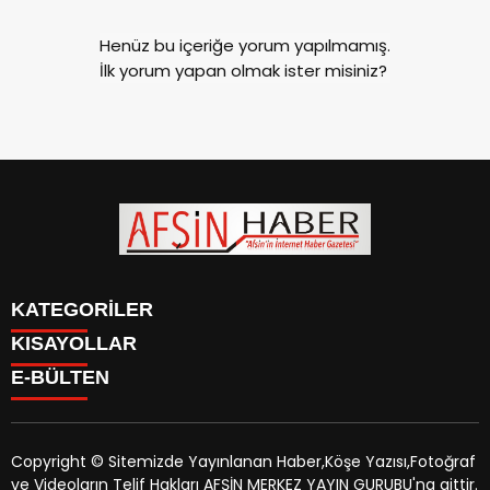
Henüz bu içeriğe yorum yapılmamış.
İlk yorum yapan olmak ister misiniz?
KATEGORİLER
KISAYOLLAR
SİYASET
E-BÜLTEN
EĞİTİM
SİYASET
EKONOMİ
EĞİTİM
KÜLTÜR SANAT
EKONOMİ
MAGAZİN
Copyright © Sitemizde Yayınlanan Haber,Köşe Yazısı,Fotoğraf
KÜLTÜR SANAT
MANŞETLER
ve Videoların Telif Hakları AFŞİN MERKEZ YAYIN GURUBU'na aittir.