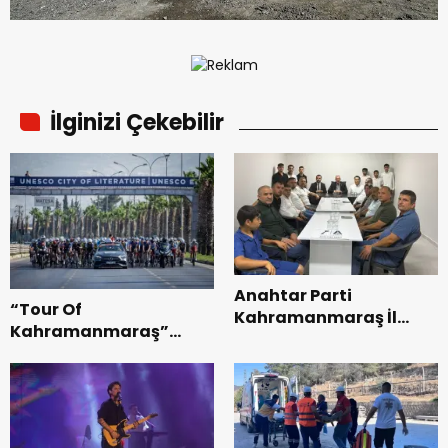
İlginizi Çekebilir
Anahtar Parti
“Tour Of
Kahramanmaraş İl
Kahramanmaraş”
Başkanı Kayıran, Afşin
Uluslararası Yol
Teşkilatı ile buluştu.
Bisikleti Turnuvası
Tamamlandı.