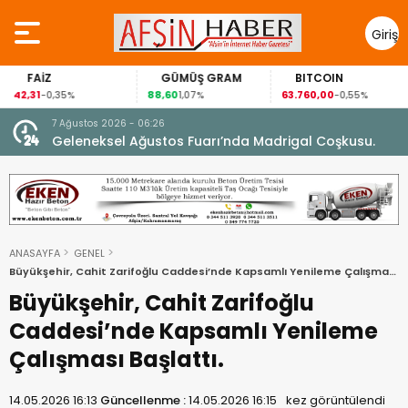
Giriş
Yap
FAİZ
GÜMÜŞ GRAM
BITCOIN
42,31
88,60
63.760,00
-0,35%
1,07%
-0,55%
7 Ağustos 2026 - 06:26
ran,
Geleneksel Ağustos Fuarı’nda Madrigal Coşkusu.
ANASAYFA
GENEL
Büyükşehir, Cahit Zarifoğlu Caddesi’nde Kapsamlı Yenileme Çalışması
Başlattı.
Büyükşehir, Cahit Zarifoğlu
Caddesi’nde Kapsamlı Yenileme
Çalışması Başlattı.
14.05.2026 16:13
Güncellenme :
14.05.2026 16:15
kez görüntülendi