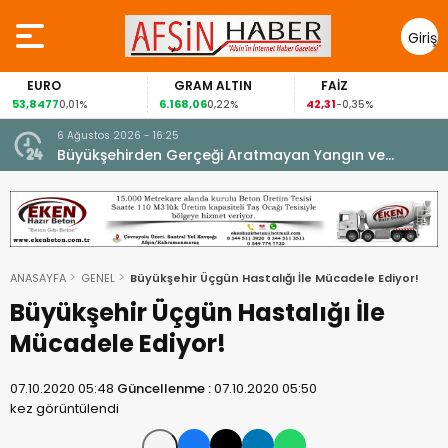
Giriş
Yap
EURO
GRAM ALTIN
FAİZ
53,8477
6.168,06
42,31
0,01%
0,22%
-0,35%
6 Ağustos 2026 - 16:25
su.
Büyükşehirden Gerçeği Aratmayan Yangın ve
Kurtarma Tatbikatı.
ANASAYFA
GENEL
Büyükşehir Üçgün Hastalığı İle Mücadele Ediyor!
Büyükşehir Üçgün Hastalığı İle
Mücadele Ediyor!
07.10.2020 05:48
Güncellenme :
07.10.2020 05:50
kez görüntülendi