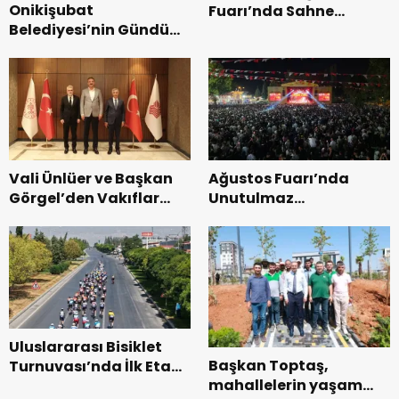
Onikişubat
Fuarı’nda Sahne
Belediyesi’nin Gündüz
Zakkum’un.
Bakımevi’nde yeni
dönemin ön kayıtları
başladı.
Vali Ünlüer ve Başkan
Ağustos Fuarı’nda
Görgel’den Vakıflar
Unutulmaz
Genel Müdürlüğü’ne
Dedublüman Gecesi.
ziyaret.
Uluslararası Bisiklet
Başkan Toptaş,
Turnuvası’nda İlk Etap
mahallelerin yaşam
Başarıyla