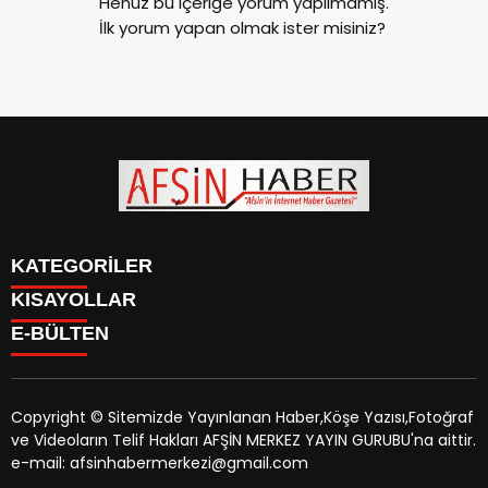
Henüz bu içeriğe yorum yapılmamış.
İlk yorum yapan olmak ister misiniz?
KATEGORİLER
KISAYOLLAR
SİYASET
E-BÜLTEN
EĞİTİM
SİYASET
EKONOMİ
EĞİTİM
KÜLTÜR SANAT
EKONOMİ
MAGAZİN
Copyright © Sitemizde Yayınlanan Haber,Köşe Yazısı,Fotoğraf
KÜLTÜR SANAT
MANŞETLER
ve Videoların Telif Hakları AFŞİN MERKEZ YAYIN GURUBU'na aittir.
MAGAZİN
afsinhaber.com
e-bültenine abone olarak, tarafınıza haber,
ÖZEL HABER
e-mail: afsinhabermerkezi@gmail.com
MANŞETLER
duyuru ve kampanya içerikli e-postaların gönderilmesini
SAĞLIK