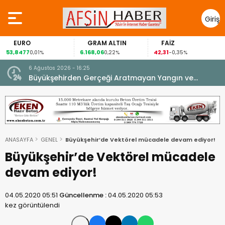
Giriş
Yap
EURO
GRAM ALTIN
FAİZ
53,8477
6.168,06
42,31
0,01%
0,22%
-0,35%
6 Ağustos 2026 - 16:25
su.
Büyükşehirden Gerçeği Aratmayan Yangın ve
Kurtarma Tatbikatı.
ANASAYFA
GENEL
Büyükşehir’de Vektörel mücadele devam ediyor!
Büyükşehir’de Vektörel mücadele
devam ediyor!
04.05.2020 05:51
Güncellenme :
04.05.2020 05:53
kez görüntülendi