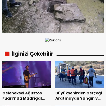
İlginizi Çekebilir
Geleneksel Ağustos
Büyükşehirden Gerçeği
Fuarı’nda Madrigal
Aratmayan Yangın ve
Coşkusu.
Kurtarma Tatbikatı.