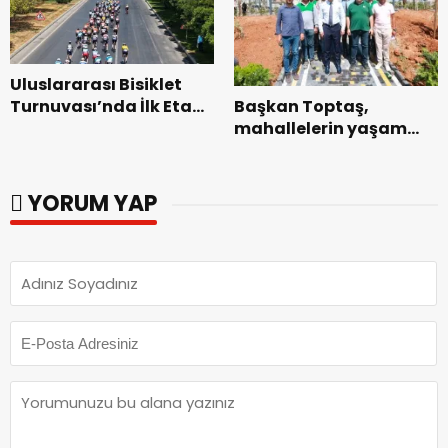
Uluslararası Bisiklet
Başkan Toptaş,
Turnuvası’nda İlk Etap
mahallelerin yaşam
Başarıyla
kalitesini artıran
Tamamlandı.
parkları ziyaret etti.
YORUM YAP