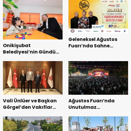
Geleneksel Ağustos
Onikişubat
Fuarı’nda Sahne
Belediyesi’nin Gündüz
Zakkum’un.
Bakımevi’nde yeni
dönemin ön kayıtları
başladı.
Vali Ünlüer ve Başkan
Ağustos Fuarı’nda
Görgel’den Vakıflar
Unutulmaz
Genel Müdürlüğü’ne
Dedublüman Gecesi.
ziyaret.