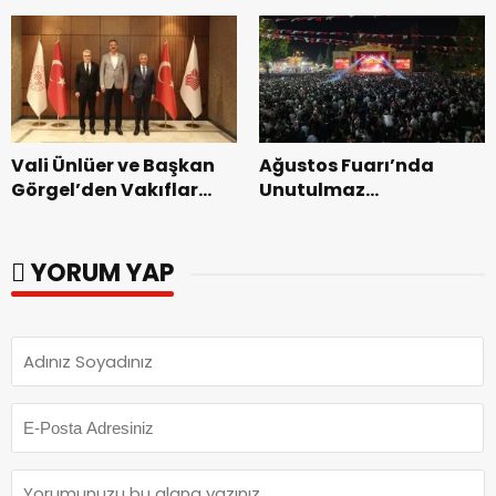
Bakımevi’nde yeni
dönemin ön kayıtları
başladı.
Vali Ünlüer ve Başkan
Ağustos Fuarı’nda
Görgel’den Vakıflar
Unutulmaz
Genel Müdürlüğü’ne
Dedublüman Gecesi.
ziyaret.
YORUM YAP