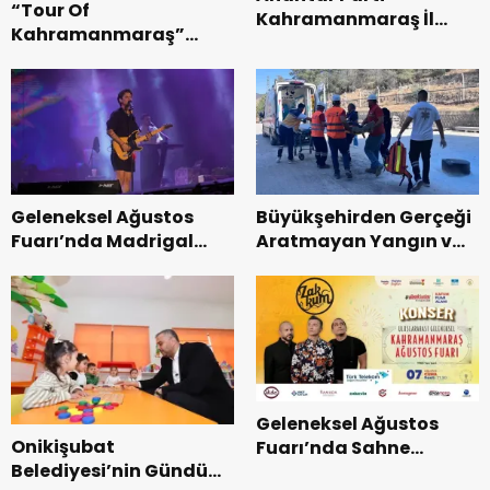
“Tour Of
Kahramanmaraş İl
Kahramanmaraş”
Başkanı Kayıran, Afşin
Uluslararası Yol
Teşkilatı ile buluştu.
Bisikleti Turnuvası
Tamamlandı.
Geleneksel Ağustos
Büyükşehirden Gerçeği
Fuarı’nda Madrigal
Aratmayan Yangın ve
Coşkusu.
Kurtarma Tatbikatı.
Geleneksel Ağustos
Onikişubat
Fuarı’nda Sahne
Belediyesi’nin Gündüz
Zakkum’un.