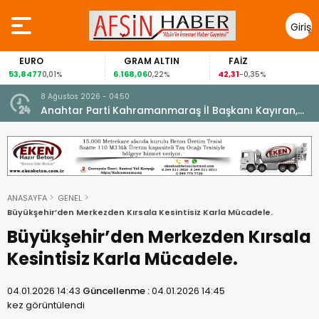
Giriş
Yap
EURO
GRAM ALTIN
FAİZ
53,8477
6.168,06
42,31
0,01%
0,22%
-0,35%
8 Ağustos 2026 - 04:50
ikleti
Anahtar Parti Kahramanmaraş İl Başkanı Kayıran,
Afşin Teşkilatı ile buluştu.
ANASAYFA
GENEL
Büyükşehir’den Merkezden Kırsala Kesintisiz Karla Mücadele.
Büyükşehir’den Merkezden Kırsala
Kesintisiz Karla Mücadele.
04.01.2026 14:43
Güncellenme :
04.01.2026 14:45
kez görüntülendi