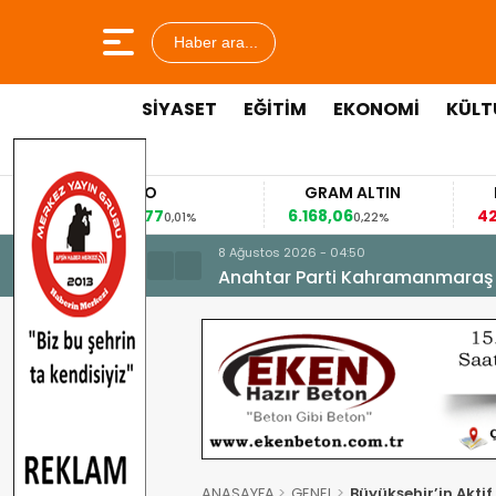
Haber ara...
SİYASET
EĞİTİM
EKONOMİ
KÜLT
EURO
GRAM ALTIN
FAİZ
53,8477
6.168,06
42,31
0,01%
0,22%
-0,35%
8 Ağustos 2026 - 04:50
Anahtar Parti Kahramanmaraş İl 
ANASAYFA
GENEL
Büyükşehir’in Akt