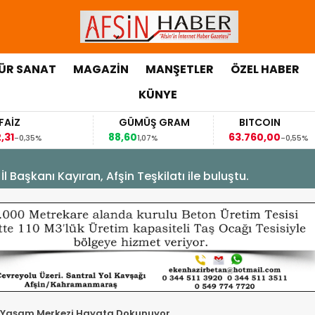
ÜR SANAT
MAGAZİN
MANŞETLER
ÖZEL HABER
KÜNYE
GÜMÜŞ GRAM
BITCOIN
88,60
63.760,00
63
1,07%
-0,55%
Başkanı Kayıran, Afşin Teşkilatı ile buluştu.
if Yaşam Merkezi Hayata Dokunuyor.