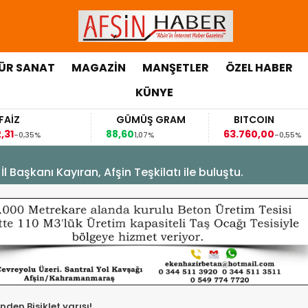
ÜR SANAT
MAGAZİN
MANŞETLER
ÖZEL HABER
KÜNYE
İZ
GÜMÜŞ GRAM
BITCOIN
1
88,60
63.760,00
-0,35%
1,07%
-0,55%
Başkanı Kayıran, Afşin Teşkilatı ile buluştu.
nden Bisiklet yarışı!