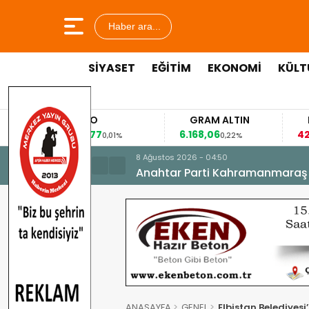
Haber ara...
SİYASET
EĞİTİM
EKONOMİ
KÜLT
EURO
GRAM ALTIN
FA
53,8477
6.168,06
42,3
0,01%
0,22%
8 Ağustos 2026 - 04:50
Anahtar Parti Kahramanmaraş İl 
ANASAYFA
GENEL
Elbistan Belediyesi’