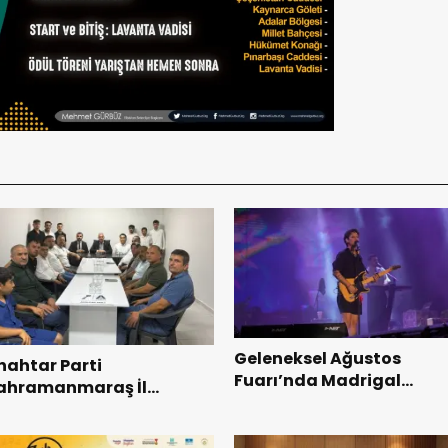
Geleneksel Ağustos
nahtar Parti
Fuarı’nda Madrigal
ahramanmaraş İl
Coşkusu.
aşkanı Kayıran, Afşin
şkilatı ile buluştu.