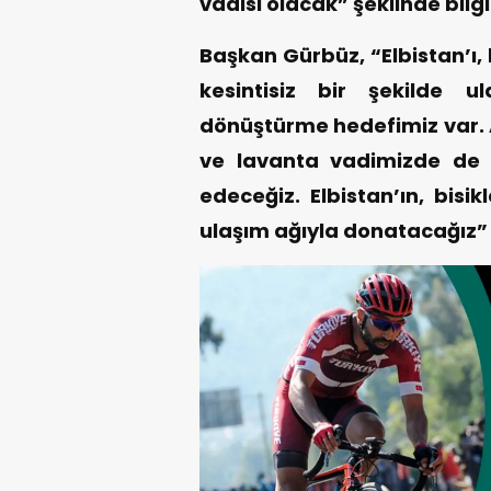
vadisi olacak” şeklinde bilgi
Başkan Gürbüz, “Elbistan’ı, 
kesintisiz bir şekilde u
dönüştürme hedefimiz var.
ve lavanta vadimizde de bi
edeceğiz. Elbistan’ın, bisikl
ulaşım ağıyla donatacağız” 