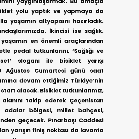
lanımını yaygınlaştırmak. Bu amaçla
siklet yolu yaptık ve yapmaya da
la yaşamın altyapısını hazırladık.
daşlarımızda. İkincisi ise sağlık.
lı yaşamın en önemli araçlarından
tle pedal tutkunlarını, ‘Sağlığı ve
et’ sloganı ile bisiklet yarışı
 29 Ağustos Cumartesi günü saat
ımına devam ettiğimiz Türkiye’nin
tart alacak. Bisiklet tutkunlarımız,
 alanını takip ederek Çeçenistan
 adalar bölgesi, millet bahçesi,
inden geçecek. Pınarbaşı Caddesi
n yarışın finiş noktası da lavanta