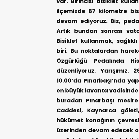
var. Birincisi bisiklet kul
ilçemizde 87 kilometre bi
devam ediyoruz. Biz, pedal
Artık bundan sonrası vatan
Bisiklet kullanmak, sağlık
biri. Bu noktalardan hareke
Özgürlüğü Pedalında Hiss
düzenliyoruz. Yarışımız,
10.00’da Pınarbaşı’nda yap
en büyük lavanta vadisinde s
buradan Pınarbaşı mesire
Caddesi, Kaynarca göleti,
hükümet konağının çevres
üzerinden devam edecek ola