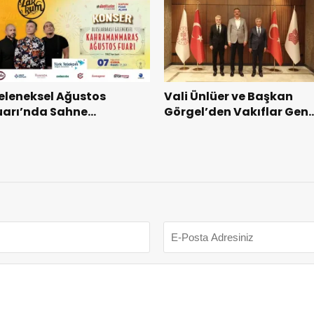
eleneksel Ağustos
Vali Ünlüer ve Başkan
uarı’nda Sahne
Görgel’den Vakıflar Gene
akkum’un.
Müdürlüğü’ne ziyaret.