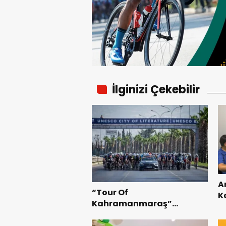
İlginizi Çekebilir
A
“Tour Of
K
Kahramanmaraş”
B
Uluslararası Yol Bisikleti
Te
Turnuvası Tamamlandı.