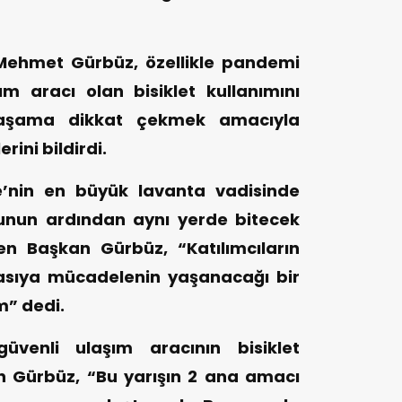
 Mehmet Gürbüz, özellikle pandemi
m aracı olan bisiklet kullanımını
yaşama dikkat çekmek amacıyla
rini bildirdi.
e’nin en büyük lavanta vadisinde
runun ardından aynı yerde bitecek
en Başkan Gürbüz, “Katılımcıların
yasıya mücadelenin yaşanacağı bir
m” dedi.
venli ulaşım aracının bisiklet
n Gürbüz, “Bu yarışın 2 ana amacı