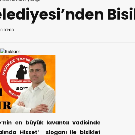
lediyesi’nden Bisi
0 07:08
ye’nin en büyük lavanta vadisinde
lında Hisset’ sloganı ile bisiklet