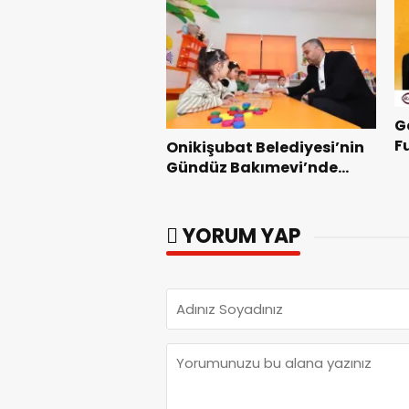
G
F
Onikişubat Belediyesi’nin
Z
Gündüz Bakımevi’nde
yeni dönemin ön kayıtları
başladı.
YORUM YAP