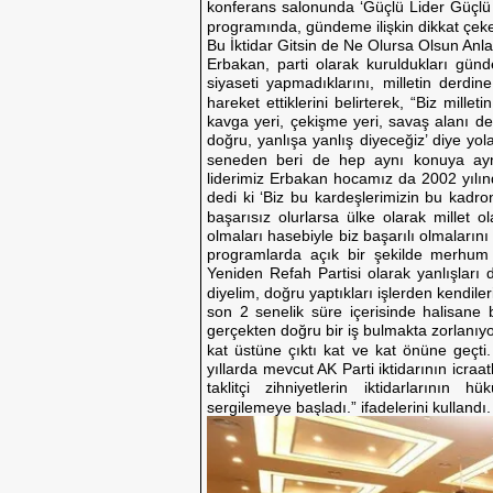
konferans salonunda ‘Güçlü Lider Güçlü 
programında, gündeme ilişkin dikkat çek
Bu İktidar Gitsin de Ne Olursa Olsun Anla
Erbakan, parti olarak kuruldukları günd
siyaseti yapmadıklarını, milletin derd
hareket ettiklerini belirterek, “Biz mille
kavga yeri, çekişme yeri, savaş alanı de
doğru, yanlışa yanlış diyeceğiz’ diye yol
seneden beri de hep aynı konuya aynı
liderimiz Erbakan hocamız da 2002 yılınd
dedi ki ‘Biz bu kardeşlerimizin bu kadron
başarısız olurlarsa ülke olarak millet 
olmaları hasebiyle biz başarılı olmalarını
programlarda açık bir şekilde merhum 
Yeniden Refah Partisi olarak yanlışları 
diyelim, doğru yaptıkları işlerden kendile
son 2 senelik süre içerisinde halisane
gerçekten doğru bir iş bulmakta zorlanıyor
kat üstüne çıktı kat ve kat önüne geçti
yıllarda mevcut AK Parti iktidarının icraat
taklitçi zihniyetlerin iktidarlarının hü
sergilemeye başladı.” ifadelerini kullandı.