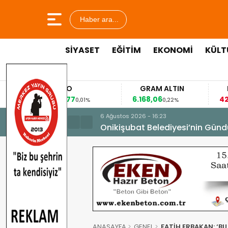
Haber ara...
SİYASET
EĞİTİM
EKONOMİ
KÜLT
EURO
GRAM ALTIN
FAİZ
53,8477
6.168,06
42,31
0,01%
0,22%
-0,35%
6 Ağustos 2026 - 16:23
Onikişubat Belediyesi’nin Günd
ANASAYFA
GENEL
FATİH ERBAKAN: ‘BU