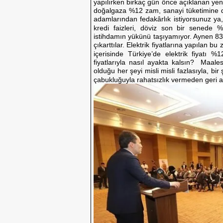
yapılırken birkaç gün önce açıklanan ye
doğalgaza %12 zam, sanayi tüketimine de
adamlarından fedakârlık istiyorsunuz ya, b
kredi faizleri, döviz son bir senede 
istihdamın yükünü taşıyamıyor. Aynen 83
çıkarttılar. Elektrik fiyatlarına yapılan 
içerisinde Türkiye’de elektrik fiyatı %12
fiyatlarıyla nasıl ayakta kalsın? Maa
olduğu her şeyi misli misli fazlasıyla, bir
çabukluğuyla rahatsızlık vermeden geri al