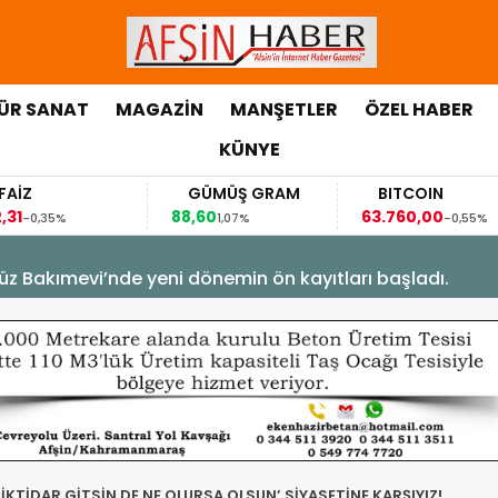
ÜR SANAT
MAGAZİN
MANŞETLER
ÖZEL HABER
KÜNYE
GÜMÜŞ GRAM
BITCOIN
88,60
63.760,00
6
1,07%
-0,55%
üz Bakımevi’nde yeni dönemin ön kayıtları başladı.
 İKTİDAR GİTSİN DE NE OLURSA OLSUN’ SİYASETİNE KARŞIYIZ!