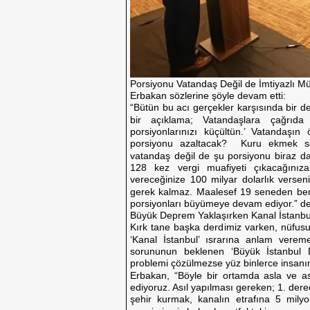
Porsiyonu Vatandaş Değil de İmtiyazlı Mü
Erbakan sözlerine şöyle devam etti:
“Bütün bu acı gerçekler karşısında bir d
bir açıklama; Vatandaşlara çağrıda 
porsiyonlarınızı küçültün.’ Vatandaşı
porsiyonu azaltacak? Kuru ekmek so
vatandaş değil de şu porsiyonu biraz da
128 kez vergi muafiyeti çıkacağınıza
vereceğinize 100 milyar dolarlık versen
gerek kalmaz. Maalesef 19 seneden beri 
porsiyonları büyümeye devam ediyor.” de
Büyük Deprem Yaklaşırken Kanal İstanbu
Kırk tane başka derdimiz varken, nüfus
‘Kanal İstanbul’ ısrarına anlam vereme
sorununun beklenen ‘Büyük İstanbul 
problemi çözülmezse yüz binlerce insanın
Erbakan, “Böyle bir ortamda asla ve as
ediyoruz. Asıl yapılması gereken; 1. der
şehir kurmak, kanalın etrafına 5 milyo