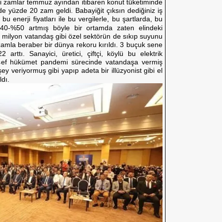
ni zamlar temmuz ayından itibaren konut tüketiminde
 yüzde 20 zam geldi. Babayiğit çıksın dediğiniz iş
u enerji fiyatları ile bu vergilerle, bu şartlarda, bu
%40-%50 artmış böyle bir ortamda zaten elindeki
 milyon vatandaş gibi özel sektörün de sıkıp suyunu
bu zamla beraber bir dünya rekoru kırıldı. 3 buçuk sene
2 arttı. Sanayici, üretici, çiftçi, köylü bu elektrik
lesef hükümet pandemi sürecinde vatandaşa vermiş
 şey veriyormuş gibi yapıp adeta bir illüzyonist gibi el
dı.