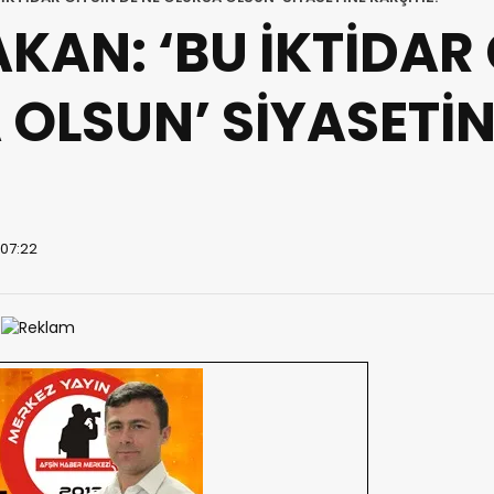
KAN: ‘BU İKTİDAR 
 OLSUN’ SİYASETİ
 07:22