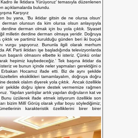
Kadro ile İktidara Yürüyoruz’ temasıyla düzenlenen
en açıklamalarda bulundu.
yışına Karşıyız
en bu yana, ‘Bu iktidar gitsin de ne olursa olsun’
ine derman olunsun da kim olursa olsun anlayışıyla
tin derdine derman olmak için bu yola çıktık. Siyaset
ğil milletin derdine derman olmaya yeridir. Doğruya
a çıktık ve partimiz kurulduğu günden beri iki buçuk
 vurgu yapıyoruz. Bununla ilgili olarak merhum
a AK Parti iktidarı işe başladığında televizyonlarda
un başarılı olmasını elbette ki isteriz. Çünkü onlar
olarak hepimiz kaybedeceğiz.’ Tek başına iktidar da
 isteriz ve bunun içinde neler yapmaları gerektiğini o
Erbakan Hocamız ifade etti. Biz de aynı şekilde
düzeltelim eksiklikleri tamamlayalım, doğruya doğru
rine destek olalım diyerek yola çıktık. Ancak özellikle
 bir şekilde doğru işlere destek vermemize rağmen
uz. Yapılan yanlışlar artık yapılan doğruların kat ve
. Bunu üzülerek ifade etmek istiyorum özellikle son
ları bizim Millî Görüş olarak yıllar boyu söylediğimiz;
kümetlerinin karakteristik özelliklerini birer birer