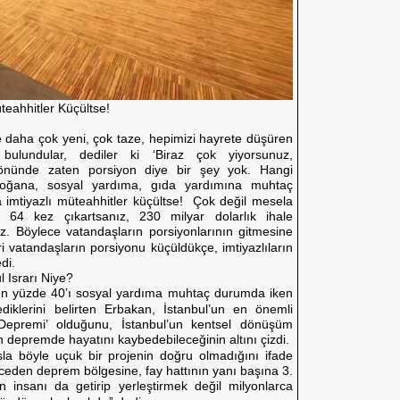
teahhitler Küçültse!
e daha çok yeni, çok taze, hepimizi hayrete düşüren
bulundular, dediler ki ‘Biraz çok yiyorsunuz,
n önünde zaten porsiyon diye bir şey yok. Hangi
ğana, sosyal yardıma, gıda yardımına muhtaç
 imtiyazlı müteahhitler küçültse! Çok değil mesela
 64 kez çıkartsanız, 230 milyar dolarlık ihale
iz. Böylece vatandaşların porsiyonlarının gitmesine
vatandaşların porsiyonu küçüldükçe, imtiyazlıların
di.
l Israrı Niye?
un yüzde 40’ı sosyal yardıma muhtaç durumda iken
diklerini belirten Erbakan, İstanbul’un en önemli
Depremi’ olduğunu, İstanbul’un kentsel dönüşüm
 depremde hayatını kaybedebileceğinin altını çizdi.
la böyle uçuk bir projenin doğru olmadığını ifade
eceden deprem bölgesine, fay hattının yanı başına 3.
n insanı da getirip yerleştirmek değil milyonlarca