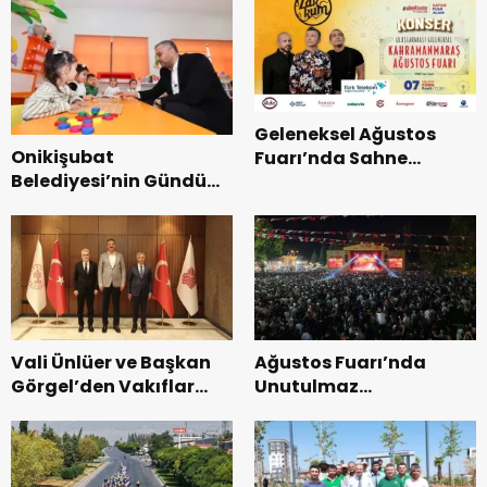
Geleneksel Ağustos
Onikişubat
Fuarı’nda Sahne
Belediyesi’nin Gündüz
Zakkum’un.
Bakımevi’nde yeni
dönemin ön kayıtları
başladı.
Vali Ünlüer ve Başkan
Ağustos Fuarı’nda
Görgel’den Vakıflar
Unutulmaz
Genel Müdürlüğü’ne
Dedublüman Gecesi.
ziyaret.