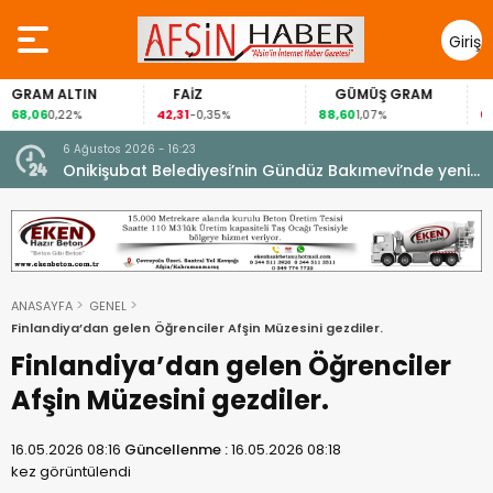
Giriş
Yap
FAİZ
GÜMÜŞ GRAM
BITCOIN
42,31
88,60
63.760,00
-0,35%
1,07%
-0,55%
6 Ağustos 2026 - 16:23
Onikişubat Belediyesi’nin Gündüz Bakımevi’nde yeni
dönemin ön kayıtları başladı.
ANASAYFA
GENEL
Finlandiya’dan gelen Öğrenciler Afşin Müzesini gezdiler.
Finlandiya’dan gelen Öğrenciler
Afşin Müzesini gezdiler.
16.05.2026 08:16
Güncellenme :
16.05.2026 08:18
kez görüntülendi