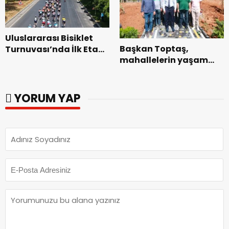
Uluslararası Bisiklet
Başkan Toptaş,
Turnuvası’nda İlk Etap
mahallelerin yaşam
Başarıyla
kalitesini artıran
Tamamlandı.
parkları ziyaret etti.
YORUM YAP