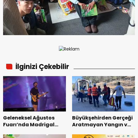
İlginizi Çekebilir
Geleneksel Ağustos
Büyükşehirden Gerçeği
Fuarı’nda Madrigal
Aratmayan Yangın ve
Coşkusu.
Kurtarma Tatbikatı.