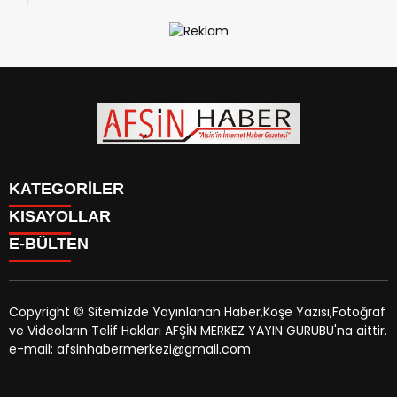
KATEGORİLER
KISAYOLLAR
SİYASET
E-BÜLTEN
EĞİTİM
SİYASET
EKONOMİ
EĞİTİM
KÜLTÜR SANAT
EKONOMİ
MAGAZİN
Copyright © Sitemizde Yayınlanan Haber,Köşe Yazısı,Fotoğraf
KÜLTÜR SANAT
MANŞETLER
ve Videoların Telif Hakları AFŞİN MERKEZ YAYIN GURUBU'na aittir.
MAGAZİN
afsinhaber.com
e-bültenine abone olarak, tarafınıza haber,
ÖZEL HABER
e-mail: afsinhabermerkezi@gmail.com
MANŞETLER
duyuru ve kampanya içerikli e-postaların gönderilmesini
SAĞLIK
ÖZEL HABER
kabul etmiş olursunuz.
SPOR
SAĞLIK