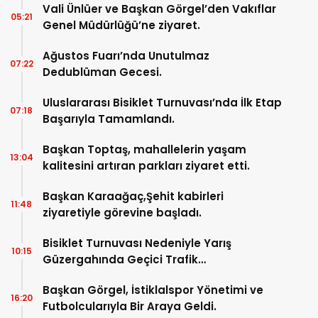
Vali Ünlüer ve Başkan Görgel’den Vakıflar
05:21
Genel Müdürlüğü’ne ziyaret.
Ağustos Fuarı’nda Unutulmaz
07:22
Dedublüman Gecesi.
Uluslararası Bisiklet Turnuvası’nda İlk Etap
07:18
Başarıyla Tamamlandı.
Başkan Toptaş, mahallelerin yaşam
13:04
kalitesini artıran parkları ziyaret etti.
Başkan Karaağaç,Şehit kabirleri
11:48
ziyaretiyle görevine başladı.
Bisiklet Turnuvası Nedeniyle Yarış
10:15
Güzergahında Geçici Trafik
Düzenlemelerine Gidilecek!.
Başkan Görgel, İstiklalspor Yönetimi ve
16:20
Futbolcularıyla Bir Araya Geldi.