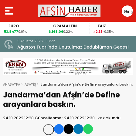
Giriş
Yap
EURO
GRAM ALTIN
FAİZ
53,8477
6.168,06
42,31
0,01%
0,22%
-0,35%
5 Ağustos 2026 - 07:22
nel
Ağustos Fuarı’nda Unutulmaz Dedublüman Gecesi.
ANASAYFA
ASAYİŞ
Jandarma’dan Afşin’de Define arayanlara baskın.
Jandarma’dan Afşin’de Define
arayanlara baskın.
24.10.2022 12:28
Güncellenme :
24.10.2022 12:30
kez okundu