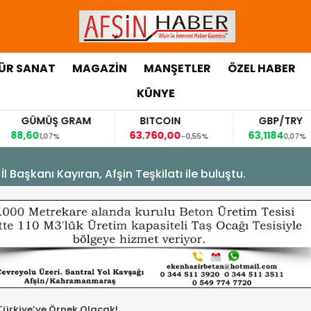
ÜR SANAT
MAGAZİN
MANŞETLER
ÖZEL HABER
KÜNYE
GÜMÜŞ GRAM
BITCOIN
GBP/TRY
8,60
63.760,00
63,1184
1,07%
-0,55%
0,07%
, Afşin Teşkilatı ile buluştu.
rkiye’ye Örnek Olacak!