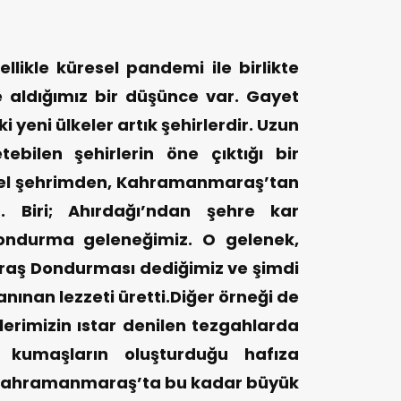
likle küresel pandemi ile birlikte
aldığımız bir düşünce var. Gayet
ki yeni ülkeler artık şehirlerdir. Uzun
bilen şehirlerin öne çıktığı bir
el şehrimden, Kahramanmaraş’tan
. Biri; Ahırdağı’ndan şehre kar
dondurma geleneğimiz. O gelenek,
araş Dondurması dediğimiz ve şimdi
nınan lezzeti üretti.Diğer örneği de
erimizin ıstar denilen tezgahlarda
kumaşların oluşturduğu hafıza
 Kahramanmaraş’ta bu kadar büyük