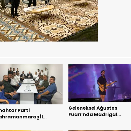
Geleneksel Ağustos
nahtar Parti
Fuarı’nda Madrigal
ahramanmaraş İl
Coşkusu.
aşkanı Kayıran, Afşin
şkilatı ile buluştu.