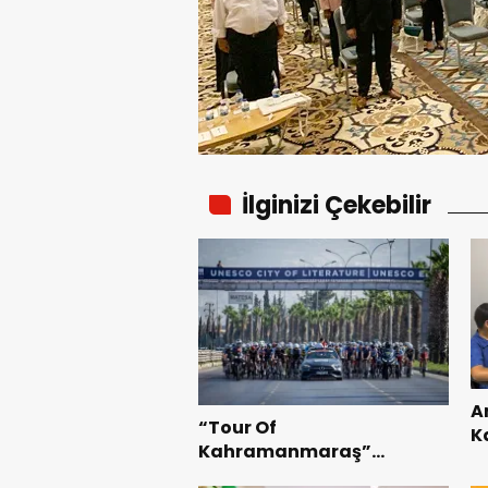
İlginizi Çekebilir
A
“Tour Of
K
Kahramanmaraş”
B
Uluslararası Yol Bisikleti
Te