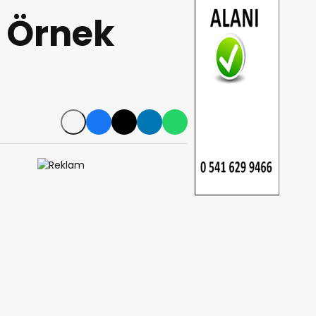
 Örnek