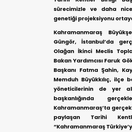
sürecimizle ve daha nice
genetiği projeksiyonu ortay
Kahramanmaraş Büyükşeh
Güngör, İstanbul’da gerçek
Olağan İkinci Meclis Topla
Bakan Yardımcısı Faruk Gök
Başkanı Fatma Şahin, Kay
Memduh Büyükkılıç, ilçe be
yöneticilerinin de yer a
başkanlığında gerçekl
Kahramanmaraş’ta gerçekleşti
paylaşan Tarihi Kent
“Kahramanmaraş Türkiye’ye