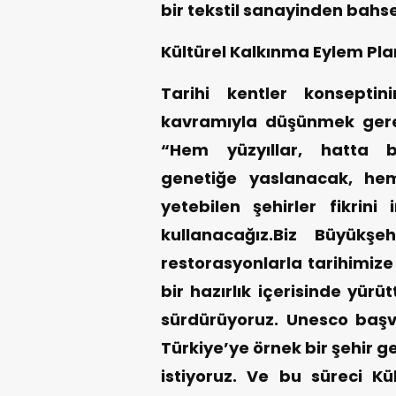
bir tekstil sanayinden bah
Kültürel Kalkınma Eylem Pla
Tarihi kentler konsepti
kavramıyla düşünmek gerek
“Hem yüzyıllar, hatta bin
genetiğe yaslanacak, he
yetebilen şehirler fikrini
kullanacağız.Biz Büyükşe
restorasyonlarla tarihimize
bir hazırlık içerisinde yür
sürdürüyoruz. Unesco başv
Türkiye’ye örnek bir şehir 
istiyoruz. Ve bu süreci Kü