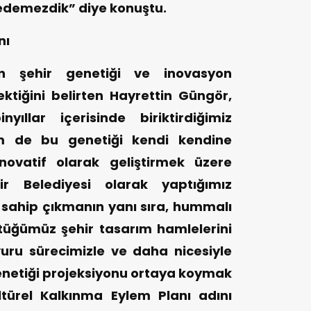
sedemezdik” diye konuştu.
nı
nin şehir genetiği ve inovasyon
tiğini belirten Hayrettin Güngör,
yıllar içerisinde biriktirdiğimiz
m de bu genetiği kendi kendine
 inovatif olarak geliştirmek üzere
hir Belediyesi olarak yaptığımız
 sahip çıkmanın yanı sıra, hummalı
üttüğümüz şehir tasarım hamlelerini
uru sürecimizle ve daha nicesiyle
genetiği projeksiyonu ortaya koymak
ltürel Kalkınma Eylem Planı adını