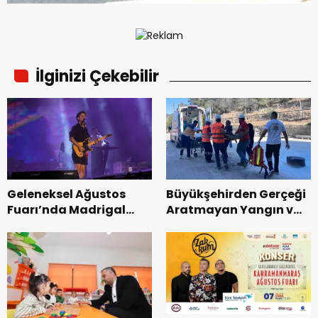
İlginizi Çekebilir
Geleneksel Ağustos
Büyükşehirden Gerçeği
Fuarı’nda Madrigal
Aratmayan Yangın ve
Coşkusu.
Kurtarma Tatbikatı.