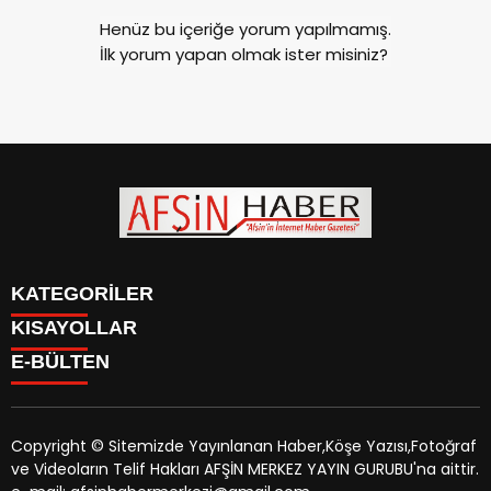
Henüz bu içeriğe yorum yapılmamış.
İlk yorum yapan olmak ister misiniz?
KATEGORİLER
KISAYOLLAR
SİYASET
E-BÜLTEN
EĞİTİM
SİYASET
EKONOMİ
EĞİTİM
KÜLTÜR SANAT
EKONOMİ
MAGAZİN
Copyright © Sitemizde Yayınlanan Haber,Köşe Yazısı,Fotoğraf
KÜLTÜR SANAT
MANŞETLER
ve Videoların Telif Hakları AFŞİN MERKEZ YAYIN GURUBU'na aittir.
MAGAZİN
afsinhaber.com
e-bültenine abone olarak, tarafınıza haber,
ÖZEL HABER