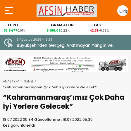
Giriş
Yap
O
GRAM ALTIN
FAİZ
GÜM
7
6.168,06
42,31
88,60
0,01%
0,22%
-0,35%
1,
6 Ağustos 2026 - 16:25
su.
Büyükşehirden Gerçeği Aratmayan Yangın ve
Kurtarma Tatbikatı.
ANASAYFA
GENEL
“Kahramanmaraş’ımız Çok Daha İyi Yerlere Gelecek”
“Kahramanmaraş’ımız Çok Daha
İyi Yerlere Gelecek”
18.07.2022 05:34
Güncellenme :
18.07.2022 05:35
kez görüntülendi