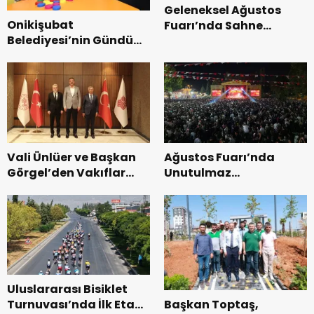
Geleneksel Ağustos
Onikişubat
Fuarı’nda Sahne
Belediyesi’nin Gündüz
Zakkum’un.
Bakımevi’nde yeni
dönemin ön kayıtları
başladı.
Vali Ünlüer ve Başkan
Ağustos Fuarı’nda
Görgel’den Vakıflar
Unutulmaz
Genel Müdürlüğü’ne
Dedublüman Gecesi.
ziyaret.
Uluslararası Bisiklet
Başkan Toptaş,
Turnuvası’nda İlk Etap