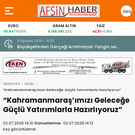
Giriş
Yap
RO
GRAM ALTIN
FAİZ
GÜM
77
6.168,06
42,31
88,60
0,01%
0,22%
-0,35%
1
6 Ağustos 2026 - 16:25
su.
Büyükşehirden Gerçeği Aratmayan Yangın ve
Kurtarma Tatbikatı.
ANASAYFA
GENEL
“Kahramanmaraş’ımızı Geleceğe Güçlü Yatırımlarla Hazırlıyoruz”
“Kahramanmaraş’ımızı Geleceğe
Güçlü Yatırımlarla Hazırlıyoruz”
02.07.2026 14:10
Güncellenme :
02.07.2026 14:12
kez görüntülendi