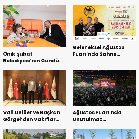
Coşkusu.
Kurtarma Tatbikatı.
Geleneksel Ağustos
Onikişubat
Fuarı’nda Sahne
Belediyesi’nin Gündüz
Zakkum’un.
Bakımevi’nde yeni
dönemin ön kayıtları
başladı.
Vali Ünlüer ve Başkan
Ağustos Fuarı’nda
Görgel’den Vakıflar
Unutulmaz
Genel Müdürlüğü’ne
Dedublüman Gecesi.
ziyaret.