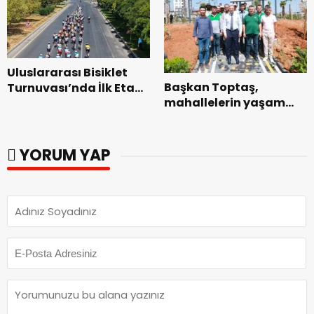
Uluslararası Bisiklet
Başkan Toptaş,
Turnuvası’nda İlk Etap
mahallelerin yaşam
Başarıyla
kalitesini artıran
Tamamlandı.
parkları ziyaret etti.
YORUM YAP