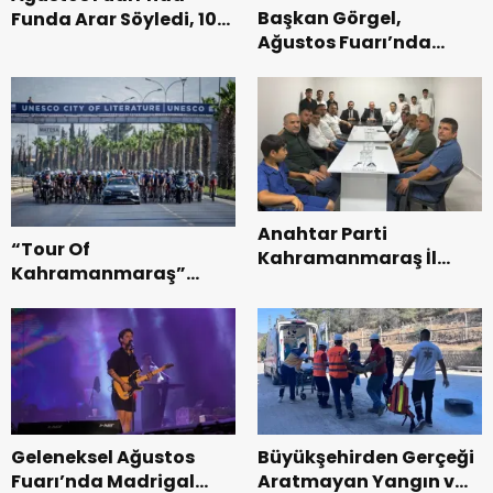
Başkan Görgel,
Funda Arar Söyledi, 100
Ağustos Fuarı’nda
Bin Dinleyici Eşlik Etti.
Esnaf ve
Vatandaşlarla
Buluştu.
Anahtar Parti
“Tour Of
Kahramanmaraş İl
Kahramanmaraş”
Başkanı Kayıran, Afşin
Uluslararası Yol
Teşkilatı ile buluştu.
Bisikleti Turnuvası
Tamamlandı.
Geleneksel Ağustos
Büyükşehirden Gerçeği
Fuarı’nda Madrigal
Aratmayan Yangın ve