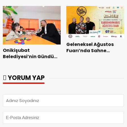
Coşkusu.
Kurtarma Tatbikatı.
Geleneksel Ağustos
Onikişubat
Fuarı’nda Sahne
Belediyesi’nin Gündüz
Zakkum’un.
Bakımevi’nde yeni
dönemin ön kayıtları
başladı.
YORUM YAP