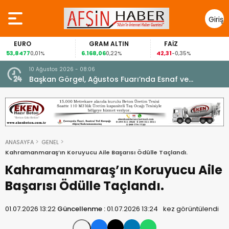
Giriş
Yap
RO
GRAM ALTIN
FAİZ
GÜM
77
6.168,06
42,31
88,60
0,01%
0,22%
-0,35%
1
10 Ağustos 2026 - 08:06
Başkan Görgel, Ağustos Fuarı’nda Esnaf ve
Vatandaşlarla Buluştu.
ANASAYFA
GENEL
Kahramanmaraş’ın Koruyucu Aile Başarısı Ödülle Taçlandı.
Kahramanmaraş’ın Koruyucu Aile
Başarısı Ödülle Taçlandı.
01.07.2026 13:22
Güncellenme :
01.07.2026 13:24
kez görüntülendi