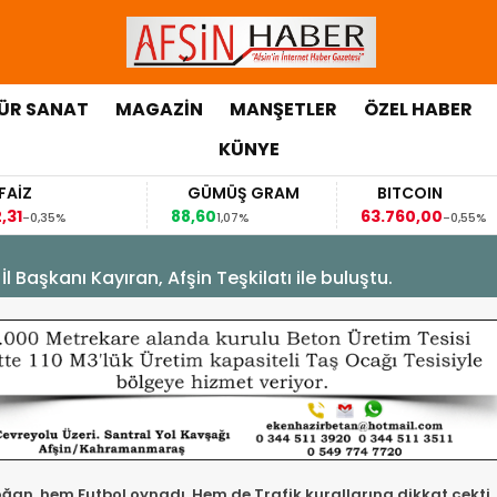
ÜR SANAT
MAGAZİN
MANŞETLER
ÖZEL HABER
KÜNYE
GÜMÜŞ GRAM
BITCOIN
GBP
88,60
63.760,00
63,118
1,07%
-0,55%
Başkanı Kayıran, Afşin Teşkilatı ile buluştu.
Kaymakam Sarıdoğan, hem Futbol oynadı, Hem de Trafik kurallarına dikkat çekti.