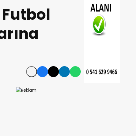
Futbol
arına