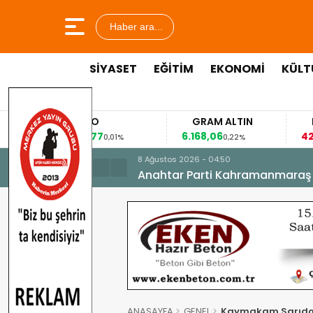
Haber ara...
SİYASET
EĞİTİM
EKONOMİ
KÜLT
EURO
GRAM ALTIN
FAİZ
53,8477
6.168,06
42,31
0,01%
0,22%
-0,35%
8 Ağustos 2026 - 04:50
Anahtar Parti Kahramanmaraş İl 
ANASAYFA
GENEL