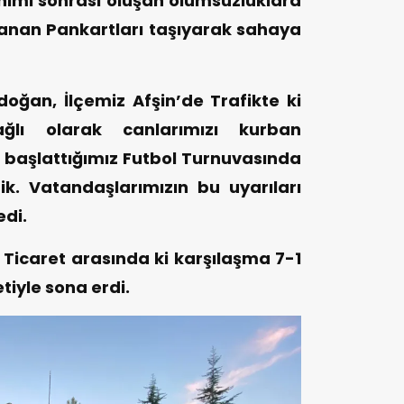
lanımı sonrası oluşan olumsuzluklara
anan Pankartları taşıyarak sahaya
an, İlçemiz Afşin’de Trafikte ki
lı olarak canlarımızı kurban
de başlattığımız Futbol Turnuvasında
k. Vatandaşlarımızın bu uyarıları
edi.
icaret arasında ki karşılaşma 7-1
tiyle sona erdi.