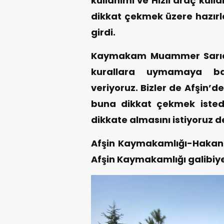
kullanımı ve Hızlı araç kul
dikkat çekmek üzere hazırl
girdi.
Kaymakam Muammer Sarıdoğ
kurallara uymamaya bağ
veriyoruz. Bizler de Afşin’
buna dikkat çekmek istedi
dikkate almasını istiyoruz d
Afşin Kaymakamlığı-Hakan T
Afşin Kaymakamlığı galibiye