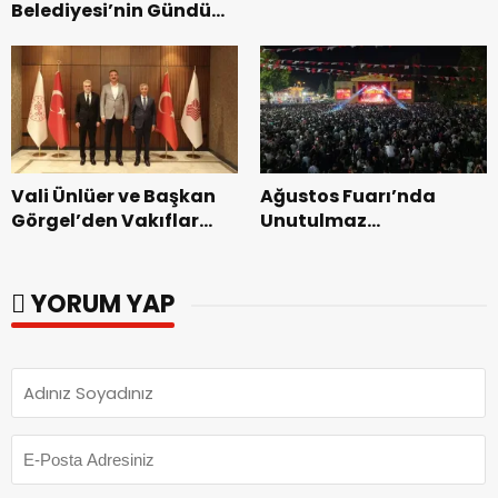
Belediyesi’nin Gündüz
Zakkum’un.
Bakımevi’nde yeni
dönemin ön kayıtları
başladı.
Vali Ünlüer ve Başkan
Ağustos Fuarı’nda
Görgel’den Vakıflar
Unutulmaz
Genel Müdürlüğü’ne
Dedublüman Gecesi.
ziyaret.
YORUM YAP