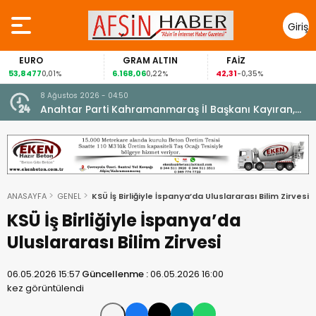
Giriş
Yap
EURO
GRAM ALTIN
FAİZ
G
,8477
6.168,06
42,31
88,
0,01%
0,22%
-0,35%
8 Ağustos 2026 - 04:50
ikleti
Anahtar Parti Kahramanmaraş İl Başkanı Kayıran,
Afşin Teşkilatı ile buluştu.
ANASAYFA
GENEL
KSÜ İş Birliğiyle İspanya’da Uluslararası Bilim Zirvesi
KSÜ İş Birliğiyle İspanya’da
Uluslararası Bilim Zirvesi
06.05.2026 15:57
Güncellenme :
06.05.2026 16:00
kez görüntülendi