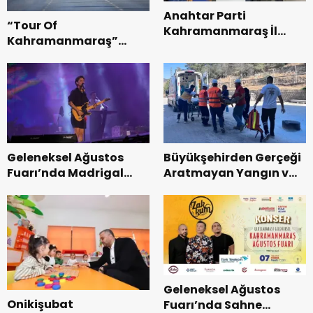
Anahtar Parti
“Tour Of
Kahramanmaraş İl
Kahramanmaraş”
Başkanı Kayıran, Afşin
Uluslararası Yol
Teşkilatı ile buluştu.
Bisikleti Turnuvası
Tamamlandı.
Geleneksel Ağustos
Büyükşehirden Gerçeği
Fuarı’nda Madrigal
Aratmayan Yangın ve
Coşkusu.
Kurtarma Tatbikatı.
Geleneksel Ağustos
Onikişubat
Fuarı’nda Sahne