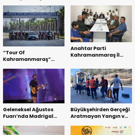
Anahtar Parti
“Tour Of
Kahramanmaraş İl
Kahramanmaraş”
Başkanı Kayıran, Afşin
Uluslararası Yol
Teşkilatı ile buluştu.
Bisikleti Turnuvası
Tamamlandı.
Geleneksel Ağustos
Büyükşehirden Gerçeği
Fuarı’nda Madrigal
Aratmayan Yangın ve
Coşkusu.
Kurtarma Tatbikatı.