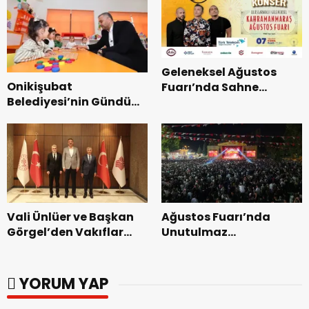
Geleneksel Ağustos
Onikişubat
Fuarı’nda Sahne
Belediyesi’nin Gündüz
Zakkum’un.
Bakımevi’nde yeni
dönemin ön kayıtları
başladı.
Vali Ünlüer ve Başkan
Ağustos Fuarı’nda
Görgel’den Vakıflar
Unutulmaz
Genel Müdürlüğü’ne
Dedublüman Gecesi.
ziyaret.
YORUM YAP