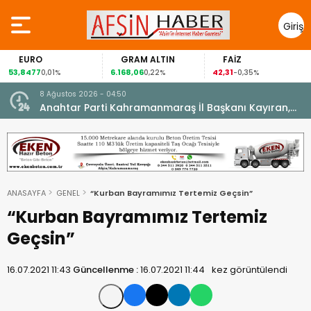
Giriş
Yap
EURO
GRAM ALTIN
FAİZ
53,8477
6.168,06
42,31
0,01%
0,22%
-0,35%
8 Ağustos 2026 - 04:50
ikleti
Anahtar Parti Kahramanmaraş İl Başkanı Kayıran,
Afşin Teşkilatı ile buluştu.
ANASAYFA
GENEL
“Kurban Bayramımız Tertemiz Geçsin”
“Kurban Bayramımız Tertemiz
Geçsin”
16.07.2021 11:43
Güncellenme :
16.07.2021 11:44
kez görüntülendi