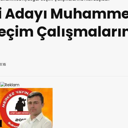
ili Adayı Muhamm
çim Çalışmaların
1:16