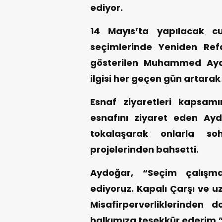
ediyor.
14 Mayıs’ta yapılacak cum
seçimlerinde Yeniden Refa
gösterilen Muhammed Ayd
ilgisi her geçen gün artara
Esnaf ziyaretleri kapsam
esnafını ziyaret eden Ay
tokalaşarak onlarla 
projelerinden bahsetti.
Aydoğar, “Seçim çalışm
ediyoruz. Kapalı Çarşı ve u
Misafirperverliklerinden 
halkımıza teşekkür ederim.