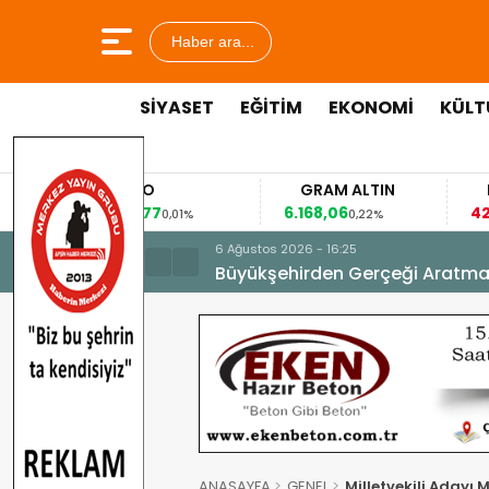
Haber ara...
SİYASET
EĞİTİM
EKONOMİ
KÜLT
EURO
GRAM ALTIN
FAİZ
,8477
6.168,06
42,31
0,01%
0,22%
-0,35%
6 Ağustos 2026 - 16:25
Büyükşehirden Gerçeği Aratma
ANASAYFA
GENEL
Milletvekili Aday