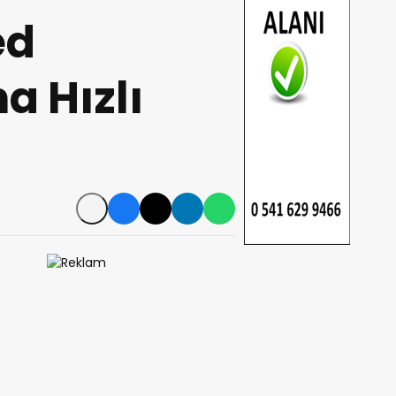
ed
a Hızlı