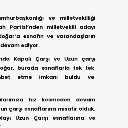
hurbaşkanlığı ve milletvekilliği
h Partisi’nden milletvekili adayı
oğar’a esnafın ve vatandaşların
k devam ediyor.
ında Kapalı Çarşı ve Uzun çarşı
doğar, burada esnaflarla tek tek
sohbet etme imkanı buldu ve
alarımıza hız kesmeden devam
zun çarşı esnaflarına misafir olduk.
dolayı Uzun Çarşı esnaflarına ve
”