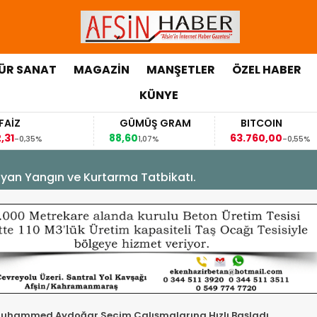
ÜR SANAT
MAGAZİN
MANŞETLER
ÖZEL HABER
KÜNYE
GÜMÜŞ GRAM
BITCOIN
GBP/T
88,60
63.760,00
63,1184
1,07%
-0,55%
0,
yan Yangın ve Kurtarma Tatbikatı.
ı Muhammed Aydoğar Seçim Çalışmalarına Hızlı Başladı.