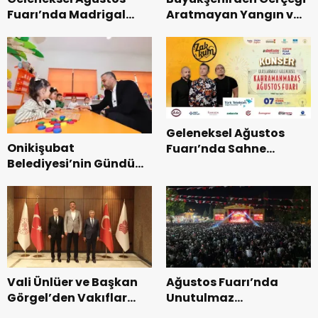
Fuarı’nda Madrigal
Aratmayan Yangın ve
Coşkusu.
Kurtarma Tatbikatı.
Geleneksel Ağustos
Onikişubat
Fuarı’nda Sahne
Belediyesi’nin Gündüz
Zakkum’un.
Bakımevi’nde yeni
dönemin ön kayıtları
başladı.
Vali Ünlüer ve Başkan
Ağustos Fuarı’nda
Görgel’den Vakıflar
Unutulmaz
Genel Müdürlüğü’ne
Dedublüman Gecesi.