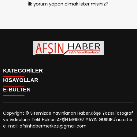
İlk yorum yapan olmak ister misiniz?
KATEGORİLER
KISAYOLLAR
SİYASET
E-BÜLTEN
EĞİTİM
SİYASET
EKONOMİ
EĞİTİM
KÜLTÜR SANAT
EKONOMİ
MAGAZİN
Copyright © Sitemizde Yayınlanan Haber,Köşe Yazısı,Fotoğraf
KÜLTÜR SANAT
MANŞETLER
ve Videoların Telif Hakları AFŞİN MERKEZ YAYIN GURUBU'na aittir.
MAGAZİN
afsinhaber.com
e-bültenine abone olarak, tarafınıza haber,
ÖZEL HABER
e-mail: afsinhabermerkezi@gmail.com
MANŞETLER
duyuru ve kampanya içerikli e-postaların gönderilmesini
SAĞLIK
ÖZEL HABER
kabul etmiş olursunuz.