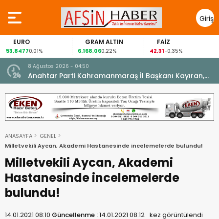
Giriş
Yap
EURO
GRAM ALTIN
FAİZ
53,8477
6.168,06
42,31
0,01%
0,22%
-0,35%
8 Ağustos 2026 - 04:50
ikleti
Anahtar Parti Kahramanmaraş İl Başkanı Kayıran,
Afşin Teşkilatı ile buluştu.
ANASAYFA
GENEL
Milletvekili Aycan, Akademi Hastanesinde incelemelerde bulundu!
Milletvekili Aycan, Akademi
Hastanesinde incelemelerde
bulundu!
14.01.2021 08:10
Güncellenme :
14.01.2021 08:12
kez görüntülendi