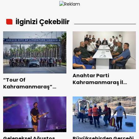
İlginizi Çekebilir
Anahtar Parti
“Tour Of
Kahramanmaraş İl
Kahramanmaraş”
Başkanı Kayıran, Afşin
Uluslararası Yol
Teşkilatı ile buluştu.
Bisikleti Turnuvası
Tamamlandı.
Geleneksel Ağustos
Büyükşehirden Gerçeği