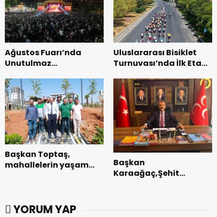
Ağustos Fuarı’nda
Uluslararası Bisiklet
Unutulmaz
Turnuvası’nda İlk Etap
Dedublüman Gecesi.
Başarıyla
Tamamlandı.
Başkan Toptaş,
Başkan
mahallelerin yaşam
Karaağaç,Şehit
kalitesini artıran
kabirleri ziyaretiyle
parkları ziyaret etti.
görevine başladı.
YORUM YAP