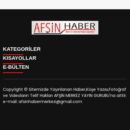
KATEGORİLER
KISAYOLLAR
SİYASET
E-BÜLTEN
EĞİTİM
SİYASET
EKONOMİ
EĞİTİM
KÜLTÜR SANAT
EKONOMİ
MAGAZİN
Copyright © Sitemizde Yayınlanan Haber,Köşe Yazısı,Fotoğraf
KÜLTÜR SANAT
MANŞETLER
ve Videoların Telif Hakları AFŞİN MERKEZ YAYIN GURUBU'na aittir.
MAGAZİN
afsinhaber.com
e-bültenine abone olarak, tarafınıza haber,
ÖZEL HABER
e-mail: afsinhabermerkezi@gmail.com
MANŞETLER
duyuru ve kampanya içerikli e-postaların gönderilmesini
SAĞLIK
ÖZEL HABER
kabul etmiş olursunuz.
SPOR
SAĞLIK
TEKNOLOJİ
SPOR
VEFAT
TEKNOLOJİ