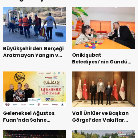
Büyükşehirden Gerçeği
Onikişubat
Aratmayan Yangın ve
Belediyesi’nin Gündüz
Kurtarma Tatbikatı.
Bakımevi’nde yeni
dönemin ön kayıtları
başladı.
Geleneksel Ağustos
Vali Ünlüer ve Başkan
Fuarı’nda Sahne
Görgel’den Vakıflar
Zakkum’un.
Genel Müdürlüğü’ne
ziyaret.