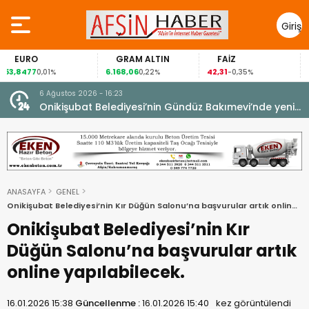
Giriş
Yap
GRAM ALTIN
FAİZ
GÜMÜŞ G
6.168,06
42,31
88,60
%
0,22%
-0,35%
1,07%
6 Ağustos 2026 - 16:23
Onikişubat Belediyesi’nin Gündüz Bakımevi’nde yeni
dönemin ön kayıtları başladı.
ANASAYFA
GENEL
Onikişubat Belediyesi’nin Kır Düğün Salonu’na başvurular artık online
yapılabilecek.
Onikişubat Belediyesi’nin Kır
Düğün Salonu’na başvurular artık
online yapılabilecek.
16.01.2026 15:38
Güncellenme :
16.01.2026 15:40
kez görüntülendi