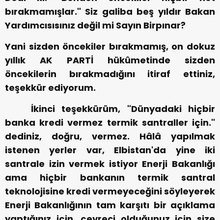
bırakmamışlar." Siz galiba beş yıldır Bakan
Yardımcısısınız değil mi Sayın Birpınar?
Yani sizden öncekiler bırakmamış, on dokuz
yıllık AK PARTİ hükûmetinde sizden
öncekilerin bırakmadığını itiraf ettiniz,
teşekkür ediyorum.
İkinci teşekkürüm, "Dünyadaki hiçbir
banka kredi vermez termik santraller için."
dediniz, doğru, vermez. Hâlâ yapılmak
istenen yerler var, Elbistan'da yine iki
santrale izin vermek istiyor Enerji Bakanlığı
ama hiçbir bankanın termik santral
teknolojisine kredi vermeyeceğini söyleyerek
Enerji Bakanlığının tam karşıtı bir açıklama
yaptığınız için, çevreci olduğunuz için size