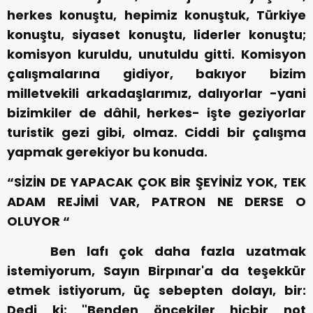
herkes konuştu, hepimiz konuştuk, Türkiye
konuştu, siyaset konuştu, liderler konuştu;
komisyon kuruldu, unutuldu gitti. Komisyon
çalışmalarına gidiyor, bakıyor bizim
milletvekili arkadaşlarımız, dalıyorlar -yani
bizimkiler de dâhil, herkes- işte geziyorlar
turistik gezi gibi, olmaz. Ciddi bir çalışma
yapmak gerekiyor bu konuda.
“SİZİN DE YAPACAK ÇOK BİR ŞEYİNİZ YOK, TEK
ADAM REJİMİ VAR, PATRON NE DERSE O
OLUYOR “
Ben lafı çok daha fazla uzatmak
istemiyorum, Sayın Birpınar'a da teşekkür
etmek istiyorum, üç sebepten dolayı, bir:
Dedi ki: "Benden öncekiler hiçbir not