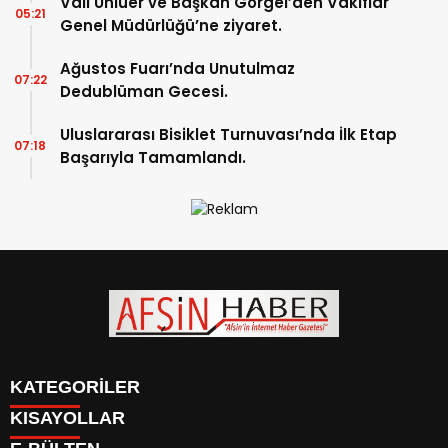
Vali Ünlüer ve Başkan Görgel’den Vakıflar
05:21
Genel Müdürlüğü’ne ziyaret.
Ağustos Fuarı’nda Unutulmaz
07:22
Dedublüman Gecesi.
Uluslararası Bisiklet Turnuvası’nda İlk Etap
07:18
Başarıyla Tamamlandı.
KATEGORİLER
KISAYOLLAR
SİYASET