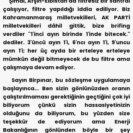
Şimdi, Afşin-Elbistan'da filtresiz bir santral
çalışıyor, filtre yapıldığı iddia ediliyor. Biz
Kahramanmaraş milletvekilleri, AK PARTİ
milletvekilleri dâhil gittik, bize brifing
verdiler "1'inci ayın birinde 1'inde bitecek."
dediler. 3'üncü ayın 1'i, 6'ncı ayın 1'i, 9'uncu
ayın 1'i; her üç ayda bir erteleye erteleye
mümkün değil bitmeyecek de bu filtre ama
çalışmaya devam ediyor.
Sayın Birpınar, bu sözleşme uygulamaya
başlayınca... Ben sizin gönlünüzden oranın
çalıştırılmaması gerektiğinin geçtiğini çok iyi
biliyorum çünkü sizin hassasiyetinizin
olduğunu da biliyorum, bu yüzden size
teşekkür de ediyorum ama Enerji
Bakanlığının gönlünden böyle bir şey