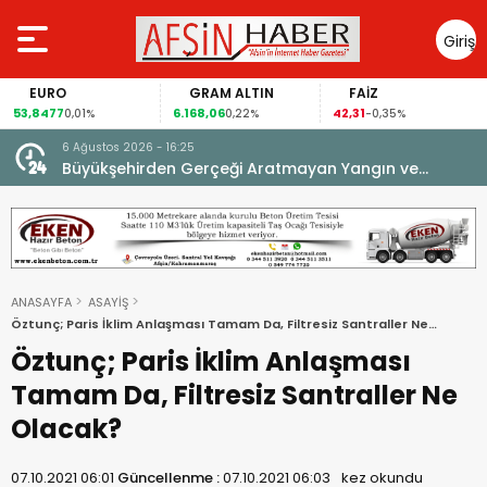
Giriş
Yap
GRAM ALTIN
FAİZ
GÜMÜŞ GR
6.168,06
42,31
88,60
0,22%
-0,35%
1,07%
6 Ağustos 2026 - 16:25
su.
Büyükşehirden Gerçeği Aratmayan Yangın ve
Kurtarma Tatbikatı.
ANASAYFA
ASAYİŞ
Öztunç; Paris İklim Anlaşması Tamam Da, Filtresiz Santraller Ne
Olacak?
Öztunç; Paris İklim Anlaşması
Tamam Da, Filtresiz Santraller Ne
Olacak?
07.10.2021 06:01
Güncellenme :
07.10.2021 06:03
kez okundu