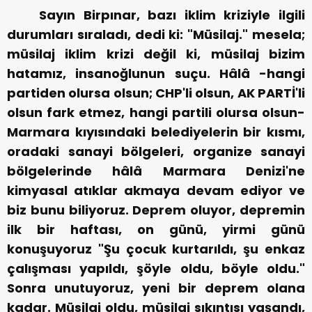
Sayın Birpınar, bazı iklim kriziyle ilgili
durumları sıraladı, dedi ki: "Müsilaj." mesela;
müsilaj iklim krizi değil ki, müsilaj bizim
hatamız, insanoğlunun suçu. Hâlâ -hangi
partiden olursa olsun; CHP'li olsun, AK PARTİ'li
olsun fark etmez, hangi partili olursa olsun-
Marmara kıyısındaki belediyelerin bir kısmı,
oradaki sanayi bölgeleri, organize sanayi
bölgelerinde hâlâ Marmara Denizi'ne
kimyasal atıklar akmaya devam ediyor ve
biz bunu biliyoruz. Deprem oluyor, depremin
ilk bir haftası, on günü, yirmi günü
konuşuyoruz "Şu çocuk kurtarıldı, şu enkaz
çalışması yapıldı, şöyle oldu, böyle oldu."
Sonra unutuyoruz, yeni bir deprem olana
kadar. Müsilaj oldu, müsilaj sıkıntısı yaşandı,