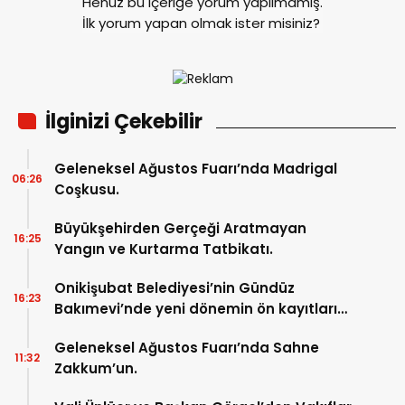
Henüz bu içeriğe yorum yapılmamış.
İlk yorum yapan olmak ister misiniz?
İlginizi Çekebilir
Geleneksel Ağustos Fuarı’nda Madrigal
06:26
Coşkusu.
Büyükşehirden Gerçeği Aratmayan
16:25
Yangın ve Kurtarma Tatbikatı.
Onikişubat Belediyesi’nin Gündüz
16:23
Bakımevi’nde yeni dönemin ön kayıtları
başladı.
Geleneksel Ağustos Fuarı’nda Sahne
11:32
Zakkum’un.