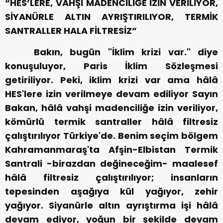
“HES’LERE, VAHŞİ MADENCİLİĞE İZİN VERİLİYOR,
SİYANÜRLE ALTIN AYRIŞTIRILIYOR, TERMİK
SANTRALLER HALA FİLTRESİZ”
Bakın, bugün "İklim krizi var." diye
konuşuluyor, Paris İklim Sözleşmesi
getiriliyor. Peki, iklim krizi var ama hâlâ
HES'lere izin verilmeye devam ediliyor Sayın
Bakan, hâlâ vahşi madenciliğe izin veriliyor,
kömürlü termik santraller hâlâ filtresiz
çalıştırılıyor Türkiye'de. Benim seçim bölgem
Kahramanmaraş'ta Afşin-Elbistan Termik
Santrali -birazdan değineceğim- maalesef
hâlâ filtresiz çalıştırılıyor; insanların
tepesinden aşağıya kül yağıyor, zehir
yağıyor. Siyanürle altın ayrıştırma işi hâlâ
devam ediyor, yoğun bir şekilde devam