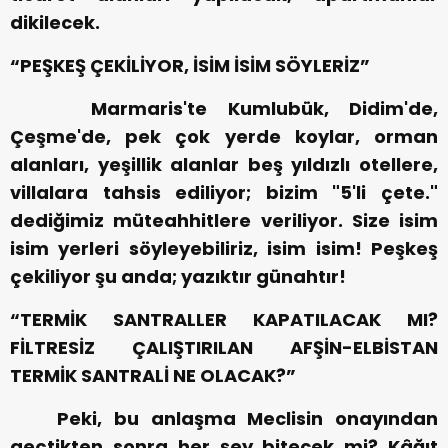
dikilecek.
“PEŞKEŞ ÇEKİLİYOR, İSİM İSİM SÖYLERİZ”
Marmaris'te Kumlubük, Didim'de,
Çeşme'de, pek çok yerde koylar, orman
alanları, yeşillik alanlar beş yıldızlı otellere,
villalara tahsis ediliyor; bizim "5'li çete."
dediğimiz müteahhitlere veriliyor. Size isim
isim yerleri söyleyebiliriz, isim isim! Peşkeş
çekiliyor şu anda; yazıktır günahtır!
“TERMİK SANTRALLER KAPATILACAK MI?
FİLTRESİZ ÇALIŞTIRILAN AFŞİN-ELBİSTAN
TERMİK SANTRALİ NE OLACAK?”
Peki, bu anlaşma Meclisin onayından
geçtikten sonra her şey bitecek mi? Kâğıt