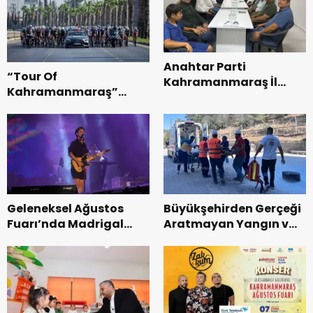
Anahtar Parti
“Tour Of
Kahramanmaraş İl
Kahramanmaraş”
Başkanı Kayıran, Afşin
Uluslararası Yol
Teşkilatı ile buluştu.
Bisikleti Turnuvası
Tamamlandı.
Geleneksel Ağustos
Büyükşehirden Gerçeği
Fuarı’nda Madrigal
Aratmayan Yangın ve
Coşkusu.
Kurtarma Tatbikatı.