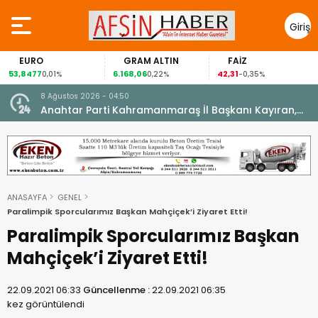
Giriş
Yap
EURO
GRAM ALTIN
FAİZ
53,8477
6.168,06
42,31
0,01%
0,22%
-0,35%
8 Ağustos 2026 - 04:50
ikleti
Anahtar Parti Kahramanmaraş İl Başkanı Kayıran,
Afşin Teşkilatı ile buluştu.
ANASAYFA
GENEL
Paralimpik Sporcularımız Başkan Mahçiçek’i Ziyaret Etti!
Paralimpik Sporcularımız Başkan
Mahçiçek’i Ziyaret Etti!
22.09.2021 06:33
Güncellenme :
22.09.2021 06:35
kez görüntülendi