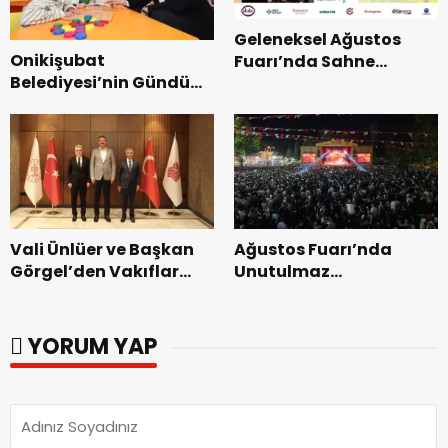
Geleneksel Ağustos
Onikişubat
Fuarı’nda Sahne
Belediyesi’nin Gündüz
Zakkum’un.
Bakımevi’nde yeni
dönemin ön kayıtları
başladı.
Vali Ünlüer ve Başkan
Ağustos Fuarı’nda
Görgel’den Vakıflar
Unutulmaz
Genel Müdürlüğü’ne
Dedublüman Gecesi.
ziyaret.
YORUM YAP