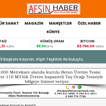
ÜR SANAT
MAGAZİN
MANŞETLER
ÖZEL HABER
KÜNYE
GÜMÜŞ GRAM
BITCOIN
88,60
63.760,00
%
1,07%
-0,55%
Başkanı Kayıran, Afşin Teşkilatı ile buluştu.
kiye Yüzyılı’nı Anlattı.