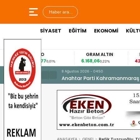
Haber ara...
SİYASET
EĞİTİM
EKONOMİ
KÜLT
EURO
GRAM ALTIN
FAİZ
53,8477
6.168,06
42,31
0,01%
0,22%
-0,35
8 Ağustos 2026 - 04:50
Anahtar Parti Kahramanmaraş İl 
ANASAYFA
GENEL
Refik Tuzcuoğlu, Tür