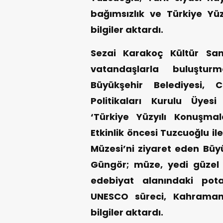
bağımsızlık ve Türkiye Yüzy
bilgiler aktardı.
Sezai Karakoç Kültür Sana
vatandaşlarla buluştu
Büyükşehir Belediyesi, 
Politikaları Kurulu Üyesi
‘Türkiye Yüzyılı Konuşmal
Etkinlik öncesi Tuzcuoğlu i
Müzesi’ni ziyaret eden Büy
Güngör; müze, yedi güzel
edebiyat alanındaki potans
UNESCO süreci, Kahramanm
bilgiler aktardı.