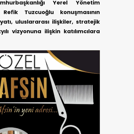
umhurbaşkanlığı Yerel Yönetim
si Refik Tuzcuoğlu konuşmasının
ı, uluslararası ilişkiler, stratejik
ılı vizyonuna ilişkin katılımcılara