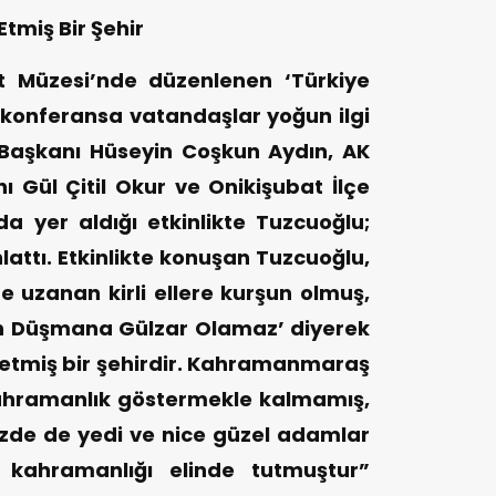
tmiş Bir Şehir
 Müzesi’nde düzenlenen ‘Türkiye
 konferansa vatandaşlar yoğun ilgi
 Başkanı Hüseyin Coşkun Aydın, AK
nı Gül Çitil Okur ve Onikişubat İlçe
a yer aldığı etkinlikte Tuzcuoğlu;
lattı. Etkinlikte konuşan Tuzcuoğlu,
uzanan kirli ellere kurşun olmuş,
n Düşmana Gülzar Olamaz’ diyerek
 etmiş bir şehirdir. Kahramanmaraş
ahramanlık göstermekle kalmamış,
zde de yedi ve nice güzel adamlar
 kahramanlığı elinde tutmuştur”