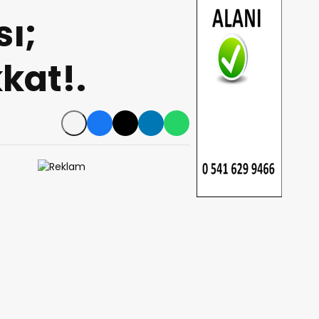
ı;
kat!.