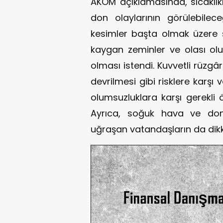
AKOM açıklamasında, sıcaklık
don olaylarının görülebilece
kesimler başta olmak üzere 
kaygan zeminler ve olası olum
olması istendi. Kuvvetli rüzgâ
devrilmesi gibi risklere karşı 
olumsuzluklara karşı gerekli ön
Ayrıca, soğuk hava ve don r
uğraşan vatandaşların da dikka