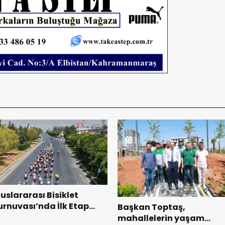
luslararası Bisiklet
urnuvası’nda İlk Etap
Başkan Toptaş,
aşarıyla Tamamlandı.
mahallelerin yaşam