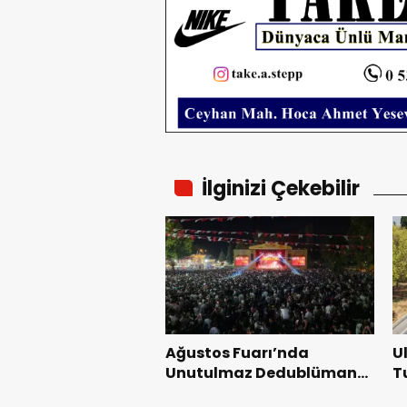
İlginizi Çekebilir
Ağustos Fuarı’nda
U
Unutulmaz Dedublüman
T
Gecesi.
B