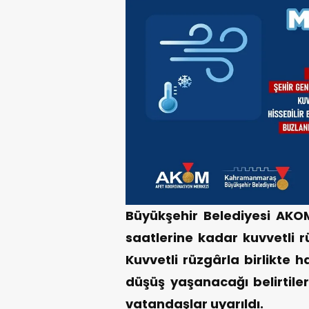
Büyükşehir Belediyesi AK
saatlerine kadar kuvvetli r
Kuvvetli rüzgârla birlikte h
düşüş yaşanacağı belirtile
vatandaşlar uyarıldı.