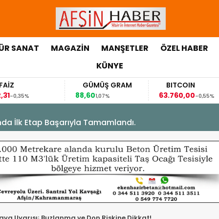
ÜR SANAT
MAGAZİN
MANŞETLER
ÖZEL HABER
KÜNYE
GÜMÜŞ GRAM
BITCOIN
88,60
63.760,00
63
1,07%
-0,55%
’nda İlk Etap Başarıyla Tamamlandı.
va Uyarısı; Buzlanma ve Don Riskine Dikkat!.