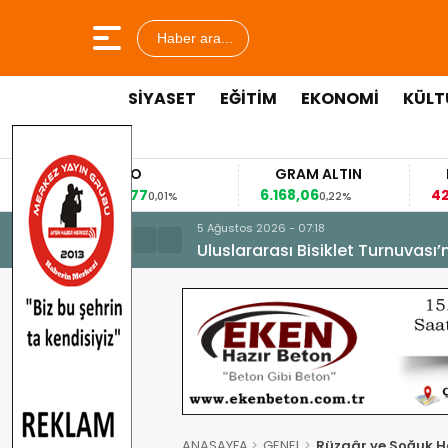
Haber ara...
SİYASET
EĞİTİM
EKONOMİ
KÜLT
EURO
GRAM ALTIN
FAİZ
53,8477
6.168,06
42,31
0,01%
0,22%
-0,35%
5 Ağustos 2026 - 07:18
Uluslararası Bisiklet Turnuvası
ANASAYFA
GENEL
Rüzgâr ve Soğuk Ha