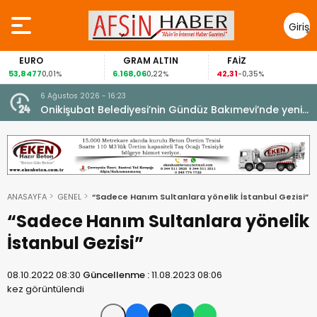
Giriş
Yap
O
GRAM ALTIN
FAİZ
GÜM
7
6.168,06
42,31
88,60
0,01%
0,22%
-0,35%
1,
6 Ağustos 2026 - 16:23
Onikişubat Belediyesi’nin Gündüz Bakımevi’nde yeni
dönemin ön kayıtları başladı.
ANASAYFA
GENEL
“Sadece Hanım Sultanlara yönelik İstanbul Gezisi”
“Sadece Hanım Sultanlara yönelik
İstanbul Gezisi”
08.10.2022 08:30
Güncellenme :
11.08.2023 08:06
kez görüntülendi