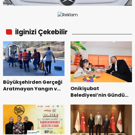
İlginizi Çekebilir
Büyükşehirden Gerçeği
Onikişubat
Aratmayan Yangın ve
Belediyesi’nin Gündüz
Kurtarma Tatbikatı.
Bakımevi’nde yeni
dönemin ön kayıtları
başladı.