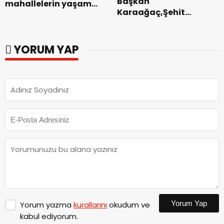
Başkan
mahallelerin yaşam
Karaağaç,Şehit
kalitesini artıran
kabirleri ziyaretiyle
parkları ziyaret etti.
görevine başladı.
YORUM YAP
Yorum Yap
Yorum yazma
kurallarını
okudum ve
kabul ediyorum.