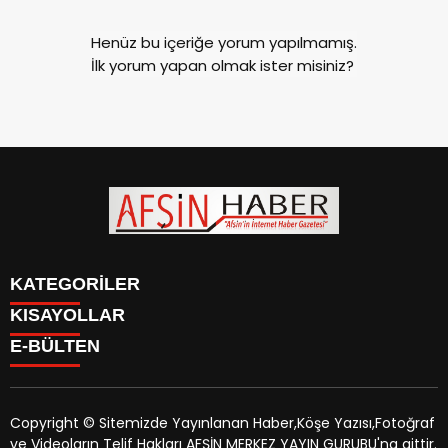
Henüz bu içeriğe yorum yapılmamış.
İlk yorum yapan olmak ister misiniz?
KATEGORİLER
KISAYOLLAR
SİYASET
E-BÜLTEN
EĞİTİM
SİYASET
EKONOMİ
EĞİTİM
KÜLTÜR SANAT
EKONOMİ
MAGAZİN
Copyright © Sitemizde Yayınlanan Haber,Köşe Yazısı,Fotoğraf
KÜLTÜR SANAT
MANŞETLER
ve Videoların Telif Hakları AFŞİN MERKEZ YAYIN GURUBU'na aittir.