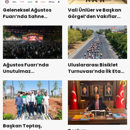
Geleneksel Ağustos
Vali Ünlüer ve Başkan
Fuarı’nda Sahne
Görgel’den Vakıflar
Zakkum’un.
Genel Müdürlüğü’ne
ziyaret.
Ağustos Fuarı’nda
Uluslararası Bisiklet
Unutulmaz
Turnuvası’nda İlk Etap
Dedublüman Gecesi.
Başarıyla
Tamamlandı.
Başkan Toptaş,