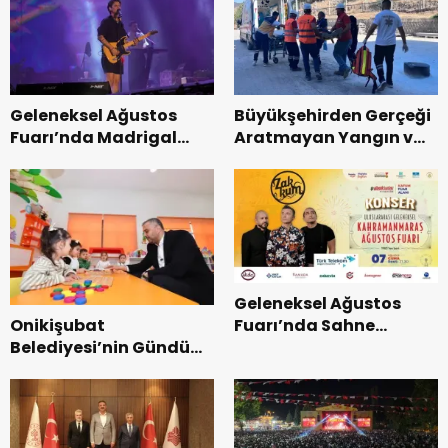
Tamamlandı.
Geleneksel Ağustos
Büyükşehirden Gerçeği
Fuarı’nda Madrigal
Aratmayan Yangın ve
Coşkusu.
Kurtarma Tatbikatı.
Geleneksel Ağustos
Onikişubat
Fuarı’nda Sahne
Belediyesi’nin Gündüz
Zakkum’un.
Bakımevi’nde yeni
dönemin ön kayıtları
başladı.