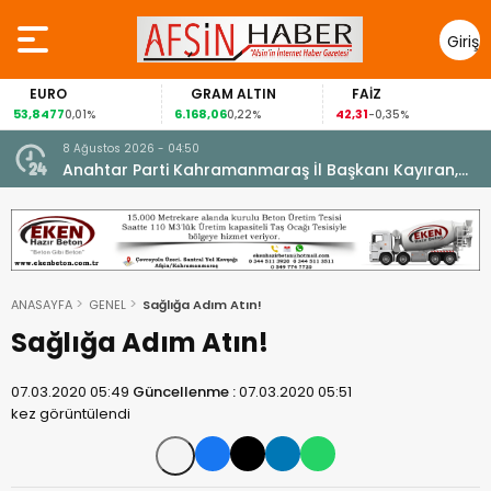
Giriş
Yap
EURO
GRAM ALTIN
FAİZ
53,8477
6.168,06
42,31
0,01%
0,22%
-0,35%
8 Ağustos 2026 - 04:50
ikleti
Anahtar Parti Kahramanmaraş İl Başkanı Kayıran,
Afşin Teşkilatı ile buluştu.
ANASAYFA
GENEL
Sağlığa Adım Atın!
Sağlığa Adım Atın!
07.03.2020 05:49
Güncellenme :
07.03.2020 05:51
kez görüntülendi