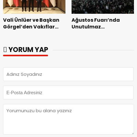
Vali Ünlüer ve Başkan
Ağustos Fuarı’nda
Görgel’den Vakıflar
Unutulmaz
Genel Müdürlüğü’ne
Dedublüman Gecesi.
ziyaret.
YORUM YAP