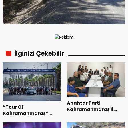
İlginizi Çekebilir
Anahtar Parti
“Tour Of
Kahramanmaraş İl
Kahramanmaraş”
Başkanı Kayıran, Afşin
Uluslararası Yol
Teşkilatı ile buluştu.
Bisikleti Turnuvası