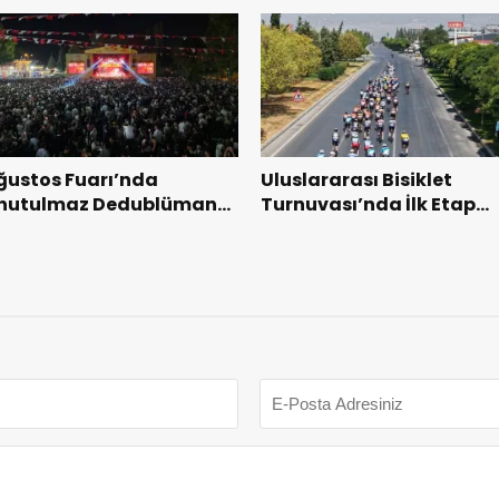
yeni dönemin ön kayıtlar
başladı.
ğustos Fuarı’nda
Uluslararası Bisiklet
nutulmaz Dedublüman
Turnuvası’nda İlk Etap
ecesi.
Başarıyla Tamamlandı.