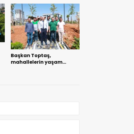
ı
Başkan Toptaş,
mahallelerin yaşam
kalitesini artıran parkları
ziyaret etti.