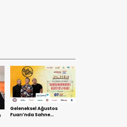
Geleneksel Ağustos
Fuarı’nda Sahne
n
Zakkum’un.