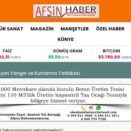
ÜR SANAT
MAGAZİN
MANŞETLER
ÖZEL HABER
KÜNYE
FAİZ
GÜMÜŞ GRAM
BITCOIN
,31
88,60
63.760,00
-0,35%
1,07%
-0,55%
yan Yangın ve Kurtarma Tatbikatı.
 Tekonolojimizi geliştirmeliyiz”