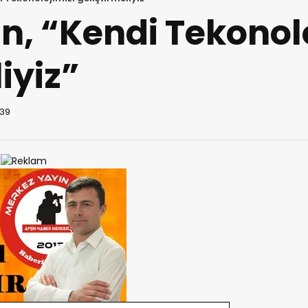
n, “Kendi Tekonol
iyiz”
:39