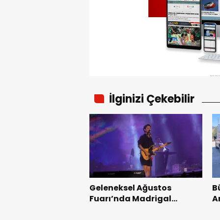
İlginizi Çekebilir
Geleneksel Ağustos
B
Fuarı’nda Madrigal
A
Coşkusu.
K