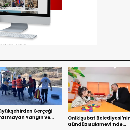
üyükşehirden Gerçeği
ratmayan Yangın ve
Onikişubat Belediyesi’ni
urtarma Tatbikatı.
Gündüz Bakımevi’nde