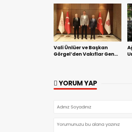
Vali Ünlüer ve Başkan
A
Görgel’den Vakıflar Genel
U
Müdürlüğü’ne ziyaret.
G
YORUM YAP