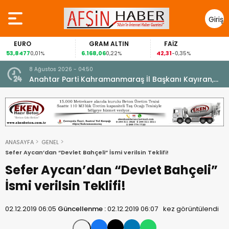
Giriş
Yap
EURO
GRAM ALTIN
FAİZ
53,8477
6.168,06
42,31
0,01%
0,22%
-0,35%
8 Ağustos 2026 - 04:50
ikleti
Anahtar Parti Kahramanmaraş İl Başkanı Kayıran,
Afşin Teşkilatı ile buluştu.
ANASAYFA
GENEL
Sefer Aycan’dan “Devlet Bahçeli” İsmi verilsin Teklifi!
Sefer Aycan’dan “Devlet Bahçeli”
İsmi verilsin Teklifi!
02.12.2019 06:05
Güncellenme :
02.12.2019 06:07
kez görüntülendi