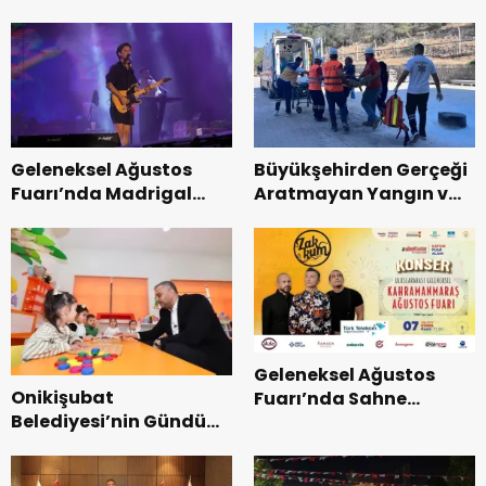
Uluslararası Yol
Teşkilatı ile buluştu.
Bisikleti Turnuvası
Tamamlandı.
Geleneksel Ağustos
Büyükşehirden Gerçeği
Fuarı’nda Madrigal
Aratmayan Yangın ve
Coşkusu.
Kurtarma Tatbikatı.
Geleneksel Ağustos
Onikişubat
Fuarı’nda Sahne
Belediyesi’nin Gündüz
Zakkum’un.
Bakımevi’nde yeni
dönemin ön kayıtları