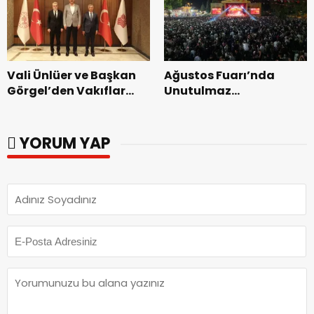
başladı.
Vali Ünlüer ve Başkan
Ağustos Fuarı’nda
Görgel’den Vakıflar
Unutulmaz
Genel Müdürlüğü’ne
Dedublüman Gecesi.
ziyaret.
YORUM YAP