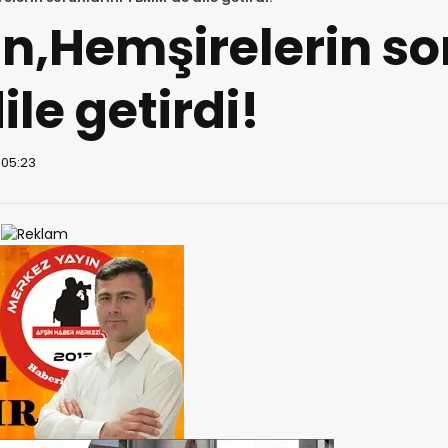
n,Hemşirelerin so
le getirdi!
 05:23