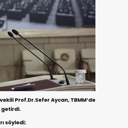
kili Prof.Dr.Sefer Aycan, TBMM’de
 getirdi.
ı söyledi;