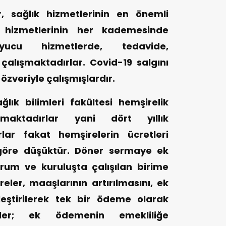
, sağlık hizmetlerinin en önemli
k hizmetlerinin her kademesinde
ucu hizmetlerde, tedavide,
çalışmaktadırlar. Covid-19 salgını
zveriyle çalışmışlardır.
ık bilimleri fakültesi hemşirelik
aktadırlar yani dört yıllık
ar fakat hemşirelerin ücretleri
 göre düşüktür. Döner sermaye ek
rum ve kuruluşta çalışılan birime
ler, maaşlarının artırılmasını, ek
eştirilerek tek bir ödeme olarak
irler; ek ödemenin emekliliğe