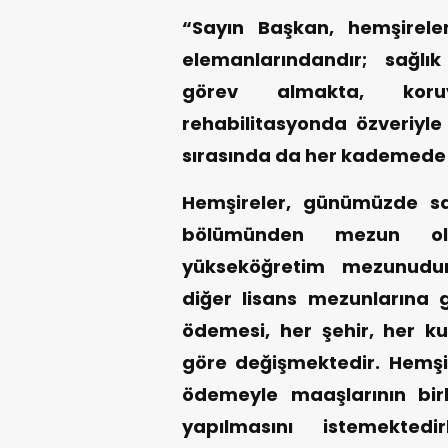
“Sayın Başkan, hemşireler
elemanlarındandır; sağlı
görev almakta, koruy
rehabilitasyonda özveriyle 
sırasında da her kademede ö
Hemşireler, günümüzde sağl
bölümünden mezun olm
yükseköğretim mezunudurl
diğer lisans mezunlarına
ödemesi, her şehir, her ku
göre değişmektedir. Hemşire
ödemeyle maaşlarının birl
yapılmasını istemekted