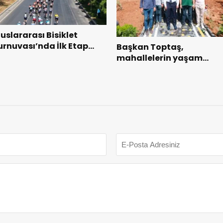
luslararası Bisiklet
urnuvası’nda İlk Etap
Başkan Toptaş,
aşarıyla Tamamlandı.
mahallelerin yaşam
kalitesini artıran parklar
ziyaret etti.