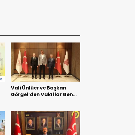
Vali Ünlüer ve Başkan
Görgel’den Vakıflar Genel
Müdürlüğü’ne ziyaret.