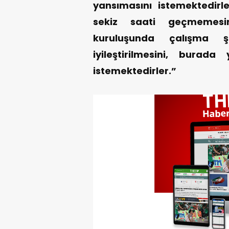
yansımasını istemektedirle
sekiz saati geçmemesini
kuruluşunda çalışma şa
iyileştirilmesini, burada 
istemektedirler.”