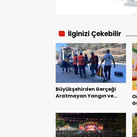
İlginizi Çekebilir
Büyükşehirden Gerçeği
Aratmayan Yangın ve
O
Kurtarma Tatbikatı.
G
y
b