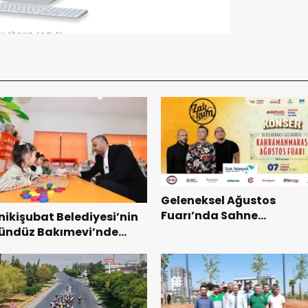
Geleneksel Ağustos
Fuarı’nda Sahne
nikişubat Belediyesi’nin
Zakkum’un.
ündüz Bakımevi’nde
eni dönemin ön kayıtları
aşladı.