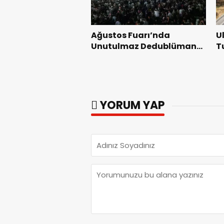
Ağustos Fuarı’nda
U
Unutulmaz Dedublüman
T
Gecesi.
B
YORUM YAP