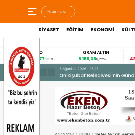
Haber ara...
SİYASET
EĞİTİM
EKONOMİ
KÜLT
EURO
GRAM ALTIN
FAİZ
53,8477
6.168,06
42,31
0,01%
0,22%
-0,35%
6 Ağustos 2026 - 16:23
Onikişubat Belediyesi’nin Günd
ANASAYFA
GENEL
Sefer Aycan,Hemşir