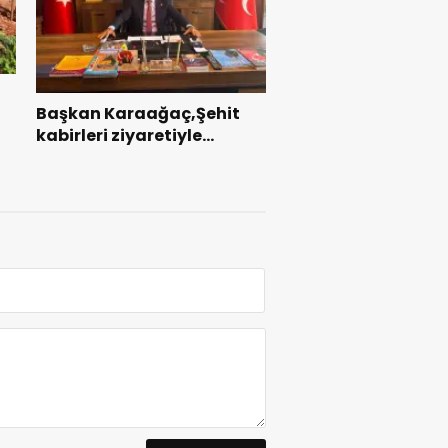
Başkan Karaağaç,Şehit
kabirleri ziyaretiyle
ı
görevine başladı.