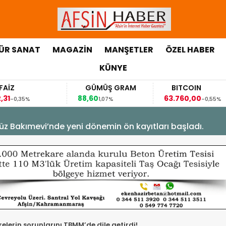
ÜR SANAT
MAGAZİN
MANŞETLER
ÖZEL HABER
KÜNYE
GÜMÜŞ GRAM
BITCOIN
88,60
63.760,00
6
1,07%
-0,55%
üz Bakımevi’nde yeni dönemin ön kayıtları başladı.
elerin sorunlarını TBMM’de dile getirdi!