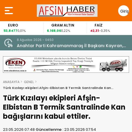
Giriş
Yap
URO
GRAM ALTIN
FAİZ
GÜ
477
6.168,06
42,31
88,60
0,01%
0,22%
-0,35%
8 Ağustos 2026 - 04:50
ikleti
Anahtar Parti Kahramanmaraş İl Başkanı Kayıran,
Afşin Teşkilatı ile buluştu.
ANASAYFA
GENEL
Türk Kızılayı ekipleri Afşin-Elbistan B Termik Santralinde Kan
bağışlarını kabul ettiler.
Türk Kızılayı ekipleri Afşin-
Elbistan B Termik Santralinde Kan
bağışlarını kabul ettiler.
23.05.2026 07:48
Güncellenme :
23.05.2026 07:54