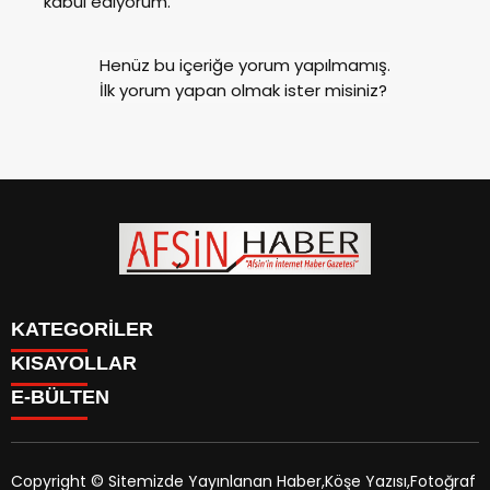
kabul ediyorum.
Henüz bu içeriğe yorum yapılmamış.
İlk yorum yapan olmak ister misiniz?
KATEGORİLER
KISAYOLLAR
SİYASET
E-BÜLTEN
EĞİTİM
SİYASET
EKONOMİ
EĞİTİM
KÜLTÜR SANAT
EKONOMİ
MAGAZİN
Copyright © Sitemizde Yayınlanan Haber,Köşe Yazısı,Fotoğraf
KÜLTÜR SANAT