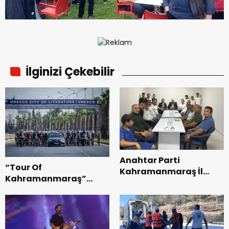
İlginizi Çekebilir
Anahtar Parti
“Tour Of
Kahramanmaraş İl
Kahramanmaraş”
Başkanı Kayıran, Afşin
Uluslararası Yol
Teşkilatı ile buluştu.
Bisikleti Turnuvası
Tamamlandı.