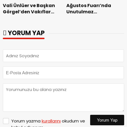
Vali Ünlüer ve Başkan
Ağustos Fuarı’nda
Görgel’den Vakıflar
Unutulmaz
Genel Müdürlüğü’ne
Dedublüman Gecesi.
ziyaret.
YORUM YAP
Yorum Yap
Yorum yazma
kurallarını
okudum ve