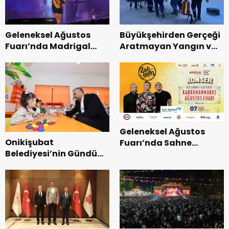
Geleneksel Ağustos
Büyükşehirden Gerçeği
Fuarı’nda Madrigal
Aratmayan Yangın ve
Coşkusu.
Kurtarma Tatbikatı.
Geleneksel Ağustos
Onikişubat
Fuarı’nda Sahne
Belediyesi’nin Gündüz
Zakkum’un.
Bakımevi’nde yeni
dönemin ön kayıtları
başladı.