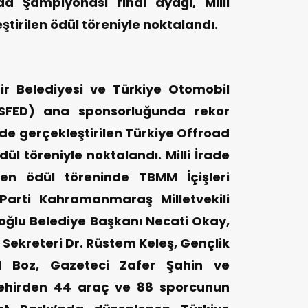
d Şampiyonası final ayağı, Milli
tirilen ödül töreniyle noktalandı.
 Belediyesi ve Türkiye Otomobil
OSFED) ana sponsorluğunda rekor
yde gerçekleştirilen Türkiye Offroad
l töreniyle noktalandı. Milli İrade
len ödül töreninde TBMM İçişleri
arti Kahramanmaraş Milletvekili
oğlu Belediye Başkanı Necati Okay,
 Sekreteri Dr. Rüstem Keleş, Gençlik
 Boz, Gazeteci Zafer Şahin ve
 şehirden 44 araç ve 88 sporcunun