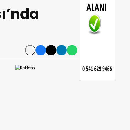
ı’nda