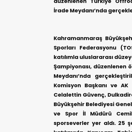
düzenlenen Türkiye Offroa
İrade Meydanı’nda gerçekleş
Kahramanmaraş Büyükşehir
Sporları Federasyonu (T
katılımla uluslararası düze
Şampiyonası, düzenlenen ödü
Meydanı’nda gerçekleştiri
Komisyon Başkanı ve AK P
Celalettin Güvenç, Dulkadir
Büyükşehir Belediyesi Genel
ve Spor İl Müdürü Cemil
sporseverler yer aldı. 25