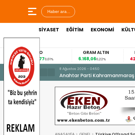
Haber ara...
SİYASET
EĞİTİM
EKONOMİ
KÜLT
EURO
GRAM ALTIN
FAİZ
53,8477
6.168,06
42,31
0,01%
0,22%
-0,3
8 Ağustos 2026 - 04:50
Anahtar Parti Kahramanmaraş İl 
ANASAYFA
GENEL
Türkiye Offroad Ş