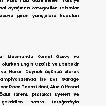
at Parkı’nda düzenlenen Türkiye
nal ayağında kategoriler, takımlar
ceye giren yarışçılara kupaları
el klasmanda Kemal Özsoy ve
nci olurken Engin Öztürk ve Ebubekir
y ve Harun Deynek üçüncü olarak
 şampiyonasında ise EVL Garage
vacar Race Team ikinci, Akın Offroad
dül töreni, protokol üyeleri ve
 çektirilen hatıra fotoğrafıyla