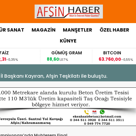
ÜR SANAT
MAGAZİN
MANŞETLER
ÖZEL HABER
KÜNYE
GÜMÜŞ GRAM
BITCOIN
88,60
63.760,00
5%
1,07%
-0,55%
Başkanı Kayıran, Afşin Teşkilatı ile buluştu.
ampiyonası’nda Muhteşem Final.