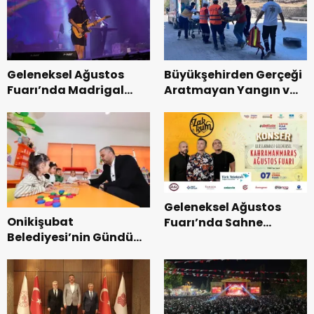
Geleneksel Ağustos
Büyükşehirden Gerçeği
Fuarı’nda Madrigal
Aratmayan Yangın ve
Coşkusu.
Kurtarma Tatbikatı.
Geleneksel Ağustos
Onikişubat
Fuarı’nda Sahne
Belediyesi’nin Gündüz
Zakkum’un.
Bakımevi’nde yeni
dönemin ön kayıtları
başladı.