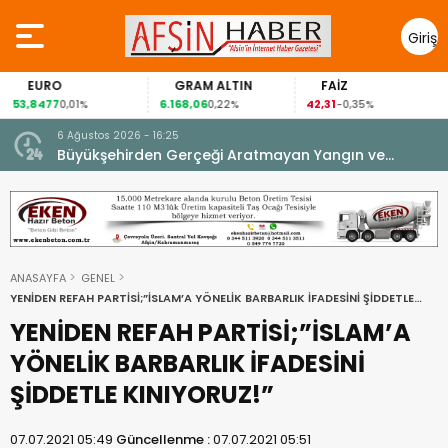
Giriş
Yap
EURO
GRAM ALTIN
FAİZ
53,8477
6.168,06
42,31
0,01%
0,22%
-0,35%
6 Ağustos 2026 - 16:25
su.
Büyükşehirden Gerçeği Aratmayan Yangın ve
Kurtarma Tatbikatı.
ANASAYFA
GENEL
YENİDEN REFAH PARTİSİ;”İSLAM’A YÖNELİK BARBARLIK İFADESİNİ ŞİDDETLE
KINIYORUZ!”
YENİDEN REFAH PARTİSİ;”İSLAM’A
YÖNELİK BARBARLIK İFADESİNİ
ŞİDDETLE KINIYORUZ!”
07.07.2021 05:49
Güncellenme :
07.07.2021 05:51