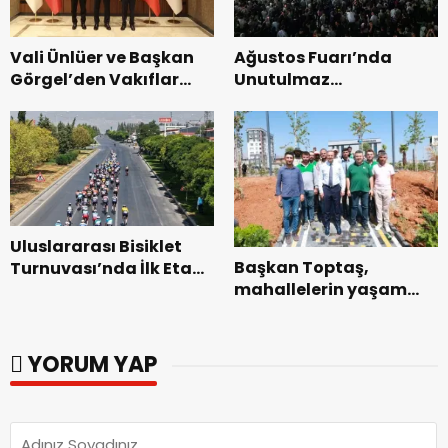
Vali Ünlüer ve Başkan
Ağustos Fuarı’nda
Görgel’den Vakıflar
Unutulmaz
Genel Müdürlüğü’ne
Dedublüman Gecesi.
ziyaret.
Uluslararası Bisiklet
Başkan Toptaş,
Turnuvası’nda İlk Etap
mahallelerin yaşam
Başarıyla
kalitesini artıran
Tamamlandı.
parkları ziyaret etti.
YORUM YAP