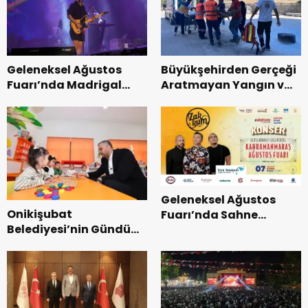
Tamamlandı.
Geleneksel Ağustos
Büyükşehirden Gerçeği
Fuarı’nda Madrigal
Aratmayan Yangın ve
Coşkusu.
Kurtarma Tatbikatı.
Geleneksel Ağustos
Onikişubat
Fuarı’nda Sahne
Belediyesi’nin Gündüz
Zakkum’un.
Bakımevi’nde yeni
dönemin ön kayıtları
başladı.