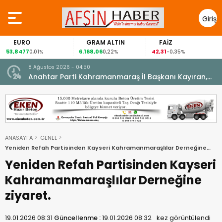
Giriş
Yap
EURO
GRAM ALTIN
FAİZ
53,8477
6.168,06
42,31
0,01%
0,22%
-0,35%
8 Ağustos 2026 - 04:50
ikleti
Anahtar Parti Kahramanmaraş İl Başkanı Kayıran,
Afşin Teşkilatı ile buluştu.
ANASAYFA
GENEL
Yeniden Refah Partisinden Kayseri Kahramanmaraşlılar Derneğine
ziyaret.
Yeniden Refah Partisinden Kayseri
Kahramanmaraşlılar Derneğine
ziyaret.
19.01.2026 08:31
Güncellenme :
19.01.2026 08:32
kez görüntülendi