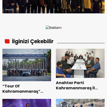
İlginizi Çekebilir
Anahtar Parti
“Tour Of
Kahramanmaraş İl
Kahramanmaraş”
Başkanı Kayıran, Afşin
Uluslararası Yol
Teşkilatı ile buluştu.
Bisikleti Turnuvası