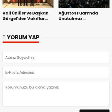
Vali Ünlüer ve Başkan
Ağustos Fuarı’nda
Görgel’den Vakıflar
Unutulmaz
Genel Müdürlüğü’ne
Dedublüman Gecesi.
ziyaret.
YORUM YAP