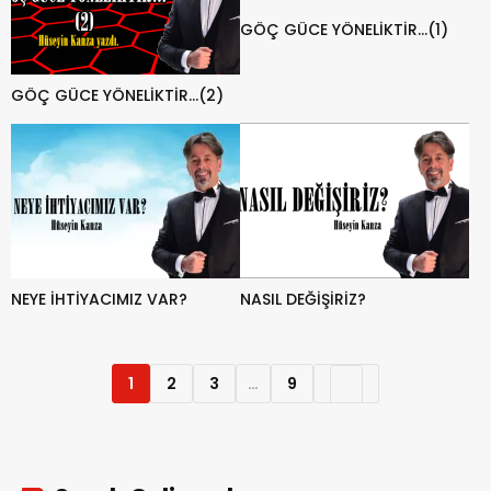
GÖÇ GÜCE YÖNELİKTİR…(1)
GÖÇ GÜCE YÖNELİKTİR…(2)
NEYE İHTİYACIMIZ VAR?
NASIL DEĞİŞİRİZ?
1
2
3
…
9