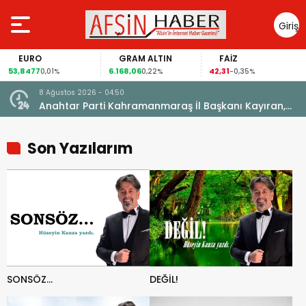
Giriş
Yap
EURO
GRAM ALTIN
FAİZ
53,8477
6.168,06
42,31
0,01%
0,22%
-0,35%
8 Ağustos 2026 - 04:50
ikleti
Anahtar Parti Kahramanmaraş İl Başkanı Kayıran,
Afşin Teşkilatı ile buluştu.
Son Yazılarım
DEĞİL!
SONSÖZ…