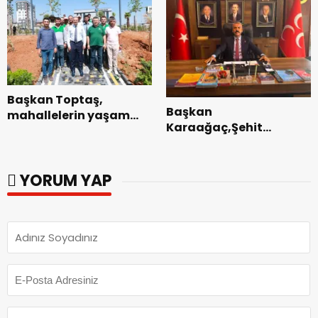
Başkan Toptaş,
Başkan
mahallelerin yaşam
Karaağaç,Şehit
kalitesini artıran
kabirleri ziyaretiyle
parkları ziyaret etti.
görevine başladı.
YORUM YAP