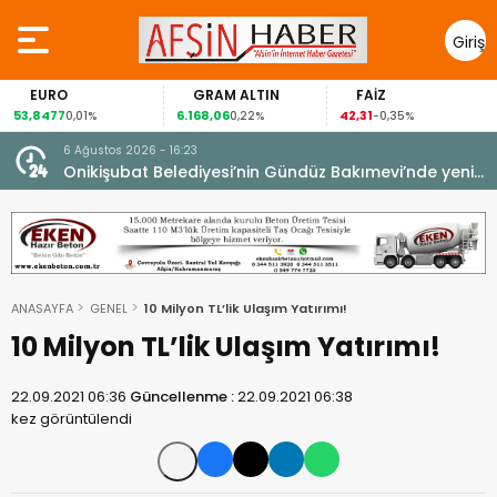
Giriş
Yap
EURO
GRAM ALTIN
FAİZ
G
,8477
6.168,06
42,31
88,
0,01%
0,22%
-0,35%
6 Ağustos 2026 - 16:23
Onikişubat Belediyesi’nin Gündüz Bakımevi’nde yeni
dönemin ön kayıtları başladı.
ANASAYFA
GENEL
10 Milyon TL’lik Ulaşım Yatırımı!
10 Milyon TL’lik Ulaşım Yatırımı!
22.09.2021 06:36
Güncellenme :
22.09.2021 06:38
kez görüntülendi