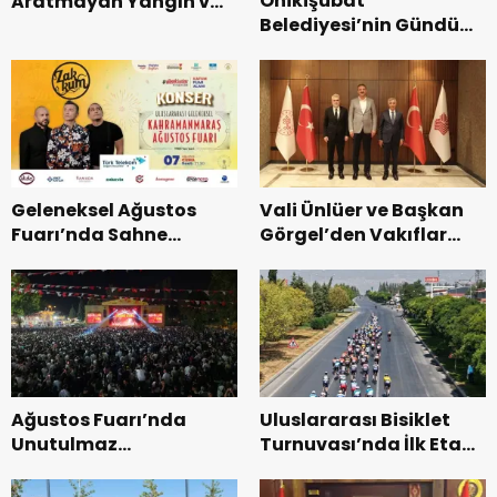
Onikişubat
Aratmayan Yangın ve
Belediyesi’nin Gündüz
Kurtarma Tatbikatı.
Bakımevi’nde yeni
dönemin ön kayıtları
başladı.
Geleneksel Ağustos
Vali Ünlüer ve Başkan
Fuarı’nda Sahne
Görgel’den Vakıflar
Zakkum’un.
Genel Müdürlüğü’ne
ziyaret.
Ağustos Fuarı’nda
Uluslararası Bisiklet
Unutulmaz
Turnuvası’nda İlk Etap
Dedublüman Gecesi.
Başarıyla
Tamamlandı.