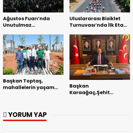
Ağustos Fuarı’nda
Uluslararası Bisiklet
Unutulmaz
Turnuvası’nda İlk Etap
Dedublüman Gecesi.
Başarıyla
Tamamlandı.
Başkan Toptaş,
Başkan
mahallelerin yaşam
Karaağaç,Şehit
kalitesini artıran
kabirleri ziyaretiyle
parkları ziyaret etti.
görevine başladı.
YORUM YAP