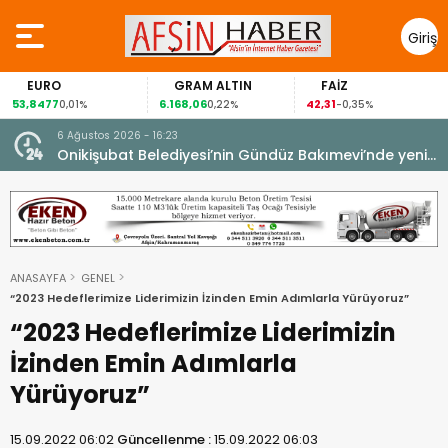
Giriş
Yap
GRAM ALTIN
FAİZ
GÜMÜŞ
6.168,06
42,31
88,60
,01%
0,22%
-0,35%
1,07
6 Ağustos 2026 - 16:23
Onikişubat Belediyesi’nin Gündüz Bakımevi’nde yeni
dönemin ön kayıtları başladı.
ANASAYFA
GENEL
“2023 Hedeflerimize Liderimizin İzinden Emin Adımlarla Yürüyoruz”
“2023 Hedeflerimize Liderimizin
İzinden Emin Adımlarla
Yürüyoruz”
15.09.2022 06:02
Güncellenme :
15.09.2022 06:03