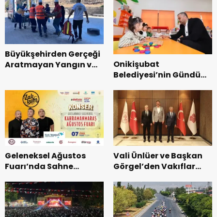
Büyükşehirden Gerçeği
Onikişubat
Aratmayan Yangın ve
Belediyesi’nin Gündüz
Kurtarma Tatbikatı.
Bakımevi’nde yeni
dönemin ön kayıtları
başladı.
Geleneksel Ağustos
Vali Ünlüer ve Başkan
Fuarı’nda Sahne
Görgel’den Vakıflar
Zakkum’un.
Genel Müdürlüğü’ne
ziyaret.