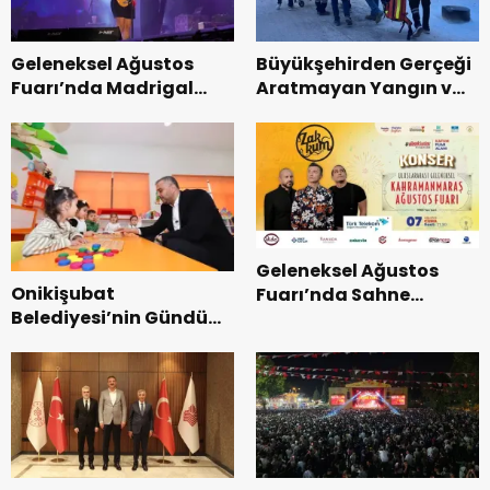
Geleneksel Ağustos
Büyükşehirden Gerçeği
Fuarı’nda Madrigal
Aratmayan Yangın ve
Coşkusu.
Kurtarma Tatbikatı.
Geleneksel Ağustos
Onikişubat
Fuarı’nda Sahne
Belediyesi’nin Gündüz
Zakkum’un.
Bakımevi’nde yeni
dönemin ön kayıtları
başladı.