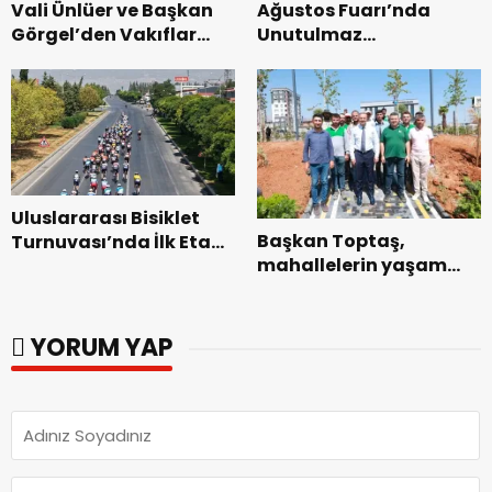
Vali Ünlüer ve Başkan
Ağustos Fuarı’nda
Görgel’den Vakıflar
Unutulmaz
Genel Müdürlüğü’ne
Dedublüman Gecesi.
ziyaret.
Uluslararası Bisiklet
Başkan Toptaş,
Turnuvası’nda İlk Etap
mahallelerin yaşam
Başarıyla
kalitesini artıran
Tamamlandı.
parkları ziyaret etti.
YORUM YAP