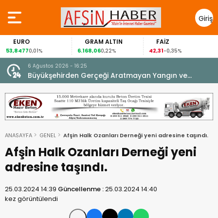
Giriş
Yap
GRAM ALTIN
FAİZ
GÜMÜŞ GRAM
6.168,06
42,31
88,60
0,22%
-0,35%
1,07%
6 Ağustos 2026 - 16:25
su.
Büyükşehirden Gerçeği Aratmayan Yangın ve
Kurtarma Tatbikatı.
ANASAYFA
GENEL
Afşin Halk Ozanları Derneği yeni adresine taşındı.
Afşin Halk Ozanları Derneği yeni
adresine taşındı.
25.03.2024 14:39
Güncellenme :
25.03.2024 14:40
kez görüntülendi