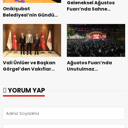
Geleneksel Ağustos
Onikişubat
Fuarı’nda Sahne
Belediyesi’nin Gündüz
Zakkum’un.
Bakımevi’nde yeni
dönemin ön kayıtları
başladı.
Vali Ünlüer ve Başkan
Ağustos Fuarı’nda
Görgel’den Vakıflar
Unutulmaz
Genel Müdürlüğü’ne
Dedublüman Gecesi.
ziyaret.
YORUM YAP