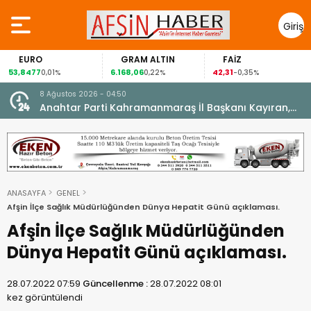
Giriş
Yap
GRAM ALTIN
FAİZ
GÜMÜŞ
6.168,06
42,31
88,60
,01%
0,22%
-0,35%
1,07
8 Ağustos 2026 - 04:50
ikleti
Anahtar Parti Kahramanmaraş İl Başkanı Kayıran,
Afşin Teşkilatı ile buluştu.
ANASAYFA
GENEL
Afşin İlçe Sağlık Müdürlüğünden Dünya Hepatit Günü açıklaması.
Afşin İlçe Sağlık Müdürlüğünden
Dünya Hepatit Günü açıklaması.
28.07.2022 07:59
Güncellenme :
28.07.2022 08:01
kez görüntülendi