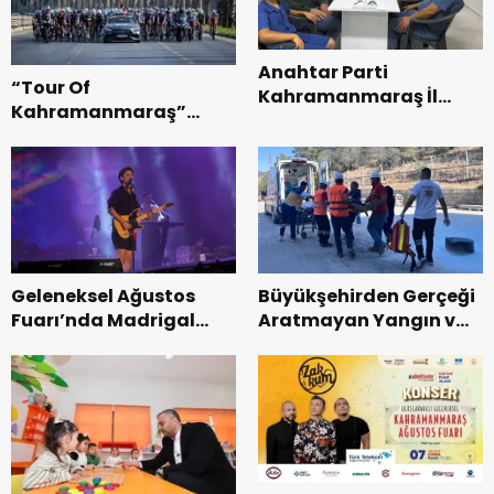
Anahtar Parti
“Tour Of
Kahramanmaraş İl
Kahramanmaraş”
Başkanı Kayıran, Afşin
Uluslararası Yol
Teşkilatı ile buluştu.
Bisikleti Turnuvası
Tamamlandı.
Geleneksel Ağustos
Büyükşehirden Gerçeği
Fuarı’nda Madrigal
Aratmayan Yangın ve
Coşkusu.
Kurtarma Tatbikatı.