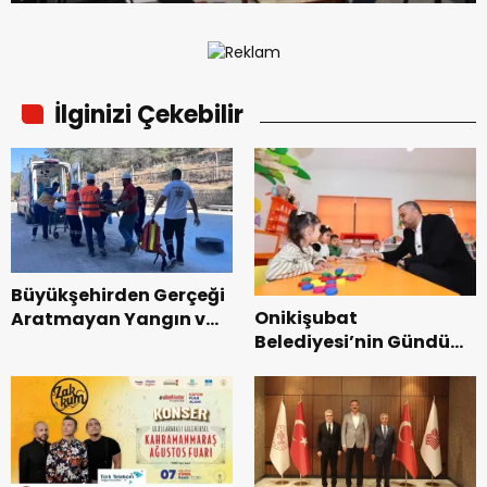
İlginizi Çekebilir
Büyükşehirden Gerçeği
Onikişubat
Aratmayan Yangın ve
Belediyesi’nin Gündüz
Kurtarma Tatbikatı.
Bakımevi’nde yeni
dönemin ön kayıtları
başladı.