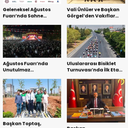
Geleneksel Ağustos
Vali Ünlüer ve Başkan
Fuarı’nda Sahne
Görgel’den Vakıflar
Zakkum’un.
Genel Müdürlüğü’ne
ziyaret.
Ağustos Fuarı’nda
Uluslararası Bisiklet
Unutulmaz
Turnuvası’nda İlk Etap
Dedublüman Gecesi.
Başarıyla
Tamamlandı.
Başkan Toptaş,