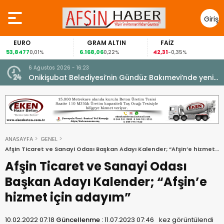
Giriş
Yap
EURO
GRAM ALTIN
FAİZ
53,8477
6.168,06
42,31
0,01%
0,22%
-0,35%
6 Ağustos 2026 - 16:23
Onikişubat Belediyesi’nin Gündüz Bakımevi’nde yeni
dönemin ön kayıtları başladı.
ANASAYFA
GENEL
Afşin Ticaret ve Sanayi Odası Başkan Adayı Kalender; “Afşin’e hizmet
için adayım”
Afşin Ticaret ve Sanayi Odası
Başkan Adayı Kalender; “Afşin’e
hizmet için adayım”
10.02.2022 07:18
Güncellenme :
11.07.2023 07:46
kez görüntülendi