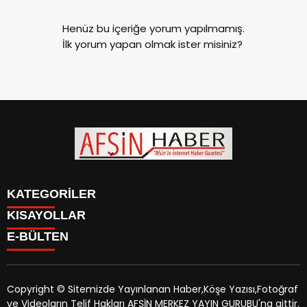
Henüz bu içeriğe yorum yapılmamış.
İlk yorum yapan olmak ister misiniz?
KATEGORİLER
KISAYOLLAR
SİYASET
E-BÜLTEN
EĞİTİM
SİYASET
EKONOMİ
EĞİTİM
KÜLTÜR SANAT
EKONOMİ
MAGAZİN
Copyright © Sitemizde Yayınlanan Haber,Köşe Yazısı,Fotoğraf
KÜLTÜR SANAT
MANŞETLER
ve Videoların Telif Hakları AFŞİN MERKEZ YAYIN GURUBU'na aittir.