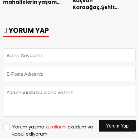
Başkan
mahallelerin yaşam
Karaağaç,Şehit
kalitesini artıran
kabirleri ziyaretiyle
parkları ziyaret etti.
görevine başladı.
YORUM YAP
Yorum Yap
Yorum yazma
kurallarını
okudum ve
kabul ediyorum.