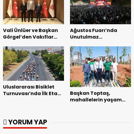
başladı.
Vali Ünlüer ve Başkan
Ağustos Fuarı’nda
Görgel’den Vakıflar
Unutulmaz
Genel Müdürlüğü’ne
Dedublüman Gecesi.
ziyaret.
Uluslararası Bisiklet
Başkan Toptaş,
Turnuvası’nda İlk Etap
mahallelerin yaşam
Başarıyla
kalitesini artıran
Tamamlandı.
parkları ziyaret etti.
YORUM YAP