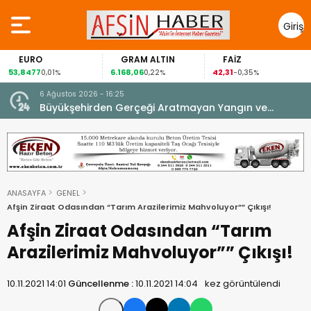
Giriş
Yap
EURO
GRAM ALTIN
FAİZ
53,8477
6.168,06
42,31
0,01%
0,22%
-0,35%
6 Ağustos 2026 - 16:25
su.
Büyükşehirden Gerçeği Aratmayan Yangın ve
Kurtarma Tatbikatı.
ANASAYFA
GENEL
Afşin Ziraat Odasından “Tarım Arazilerimiz Mahvoluyor”” Çıkışı!
Afşin Ziraat Odasından “Tarım
Arazilerimiz Mahvoluyor”” Çıkışı!
10.11.2021 14:01
Güncellenme :
10.11.2021 14:04
kez görüntülendi