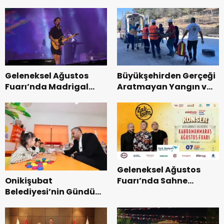
Geleneksel Ağustos
Büyükşehirden Gerçeği
Fuarı’nda Madrigal
Aratmayan Yangın ve
Coşkusu.
Kurtarma Tatbikatı.
Geleneksel Ağustos
Onikişubat
Fuarı’nda Sahne
Belediyesi’nin Gündüz
Zakkum’un.
Bakımevi’nde yeni
dönemin ön kayıtları